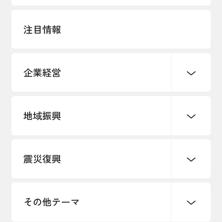
注目情報
企業経営
地域振興
創業
知的財産
販路開拓・拡大
デジタル化・DX推進
震災復興
事業承継・引継ぎ支援
まちづくり
観光振興
ものづくり
価格転嫁・取引適正化
税制
地域ブランド
その他地域振興
雇用・労働・人材確保
その他テーマ
令和６年能登半島地震関連
エネルギー・環境
輸入・輸出