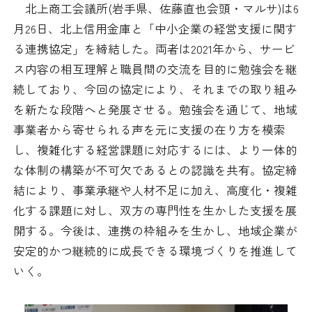
北上商工会議所(岩手県、佐藤直也会頭・マルサ)は6
日本商工会議所とは
検定試験
月26日、北上信用金庫と「中小企業の経営支援に関す
調査・研究
る連携協定」を締結した。両者は2021年から、サービ
組織概要
ビジネス交流
ス内容の相互理解と職員間の交流を目的に勉強会を継
続しており、今回の協定により、それまでの取り組み
役員紹介
海外ビジネス・貿易証明
を新たな段階へと発展させる。勉強会を通じて、地域
事業者から寄せられる声を元に支援の在り方を模索
日商のあゆみ
情報提供・広報
し、複雑化する経営課題に対応するには、より一体的
な体制の構築が不可欠であるとの認識を共有。協定締
委員会・専門委員会
その他サービス
結により、事業承継や人材不足に加え、高度化・複雑
化する課題に対し、双方の専門性を生かした支援を展
青年部・女性会
開する。今後は、連携の枠組みを生かし、地域企業が
日商創立100周年宣言
安定的かつ継続的に成長できる環境づくりを推進して
いく。
情報公開