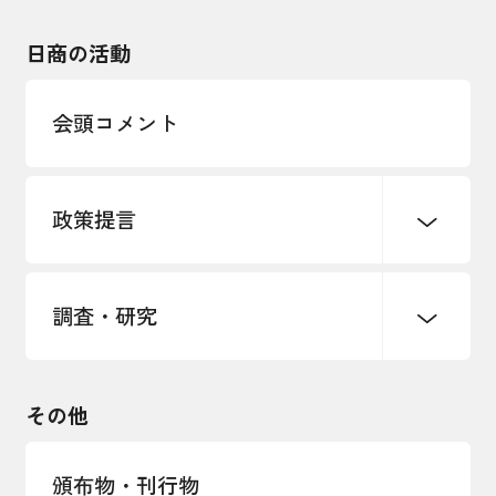
東日本大震災関連
海外展開
その他中小企業経営
日商の活動
インボイス制度
多様な人材の活躍推進
会頭コメント
各種制度・助成金
パートナーシップ構築宣言
政策提言
海外情報レポート
経済ミッション
海外展開イニシアティブ
調査・研究
中小企業経営
雇用・労働・社会保障
安全保障貿易管理・技術流出防止に関す
るコラム
観光振興・まちづくり
輸出管理体制構築支援
国土強靭化・社会基盤整備・震災復興
その他
LOBO調査
その他調査
経営者保証に関するガイドライン
頒布物・刊行物