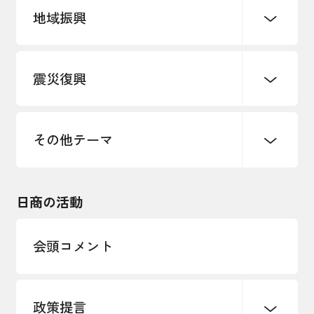
地域振興
創業
知的財産
販路開拓・拡大
デジタル化・DX推進
震災復興
事業承継・引継ぎ支援
まちづくり
観光振興
ものづくり
価格転嫁・取引適正化
税制
地域ブランド
その他地域振興
雇用・労働・人材確保
その他テーマ
令和６年能登半島地震関連
エネルギー・環境
輸入・輸出
東日本大震災関連
海外展開
その他中小企業経営
日商の活動
インボイス制度
多様な人材の活躍推進
会頭コメント
各種制度・助成金
パートナーシップ構築宣言
政策提言