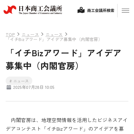
商工会議所検索
TOP
ニュース
ニュース
「イチBizアワード」アイデア募集中（内閣官房）
「イチBizアワード」アイデア
募集中（内閣官房）
# ニュース
2025年07月28日 10:05
経営相談
融資制度・補助金
会頭コメント
内閣官房は、地理空間情報を活用したビジネスアイ
保険・共済
デアコンテスト「イチBizアワード」のアイデアを募
政策提言