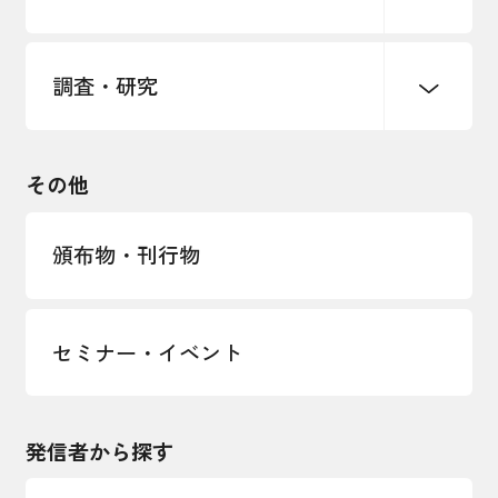
海外情報レポート
経済ミッション
海外展開イニシアティブ
調査・研究
中小企業経営
雇用・労働・社会保障
安全保障貿易管理・技術流出防止に関す
るコラム
観光振興・まちづくり
輸出管理体制構築支援
国土強靭化・社会基盤整備・震災復興
その他
LOBO調査
その他調査
経営者保証に関するガイドライン
頒布物・刊行物
セミナー・イベント
発信者から探す