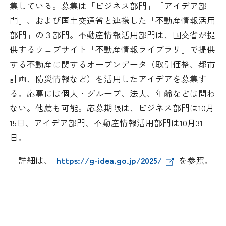
集している。募集は「ビジネス部門」「アイデア部
日本商工会議所とは
検定試験
門」、および国土交通省と連携した「不動産情報活用
調査・研究
部門」の３部門。不動産情報活用部門は、国交省が提
組織概要
ビジネス交流
供するウェブサイト「不動産情報ライブラリ」で提供
する不動産に関するオープンデータ（取引価格、都市
役員紹介
海外ビジネス・貿易証明
計画、防災情報など）を活用したアイデアを募集す
る。応募には個人・グループ、法人、年齢などは問わ
日商のあゆみ
情報提供・広報
ない。他薦も可能。応募期限は、ビジネス部門は10月
15日、アイデア部門、不動産情報活用部門は10月31
委員会・専門委員会
その他サービス
日。
青年部・女性会
詳細は、
https://g-idea.go.jp/2025/
を参照。
日商創立100周年宣言
情報公開