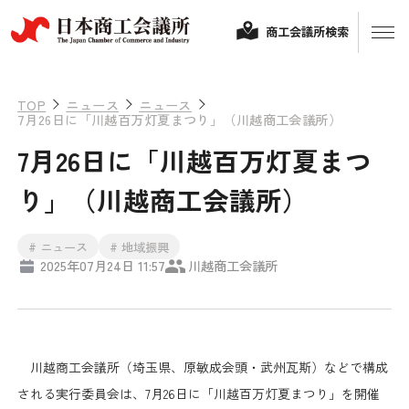
商工会議所検索
TOP
ニュース
ニュース
7月26日に「川越百万灯夏まつり」（川越商工会議所）
7月26日に「川越百万灯夏まつ
り」（川越商工会議所）
# ニュース
# 地域振興
2025年07月24日 11:57
川越商工会議所
経営相談
融資制度・補助金
会頭コメント
川越商工会議所（埼玉県、原敏成会頭・武州瓦斯）などで構成
保険・共済
される実行委員会は、7月26日に「川越百万灯夏まつり」を開催
政策提言