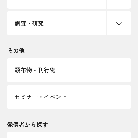
海外情報レポート
経済ミッション
海外展開イニシアティブ
調査・研究
中小企業経営
雇用・労働・社会保障
安全保障貿易管理・技術流出防止に関す
るコラム
観光振興・まちづくり
輸出管理体制構築支援
国土強靭化・社会基盤整備・震災復興
その他
LOBO調査
その他調査
経営者保証に関するガイドライン
頒布物・刊行物
セミナー・イベント
発信者から探す