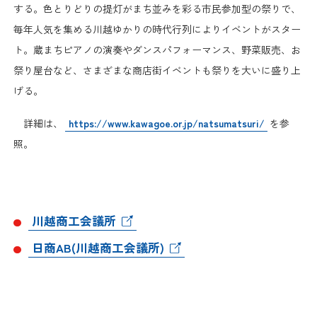
日本商工会議所とは
する。色とりどりの提灯がまち並みを彩る市民参加型の祭りで、
検定試験
毎年人気を集める川越ゆかりの時代行列によりイベントがスター
調査・研究
組織概要
ト。蔵まちピアノの演奏やダンスパフォーマンス、野菜販売、お
ビジネス交流
祭り屋台など、さまざまな商店街イベントも祭りを大いに盛り上
役員紹介
げる。
海外ビジネス・貿易証明
詳細は、
https://www.kawagoe.or.jp/natsumatsuri/
を参
日商のあゆみ
情報提供・広報
照。
委員会・専門委員会
その他サービス
青年部・女性会
川越商工会議所
日商AB(川越商工会議所)
日商創立100周年宣言
情報公開