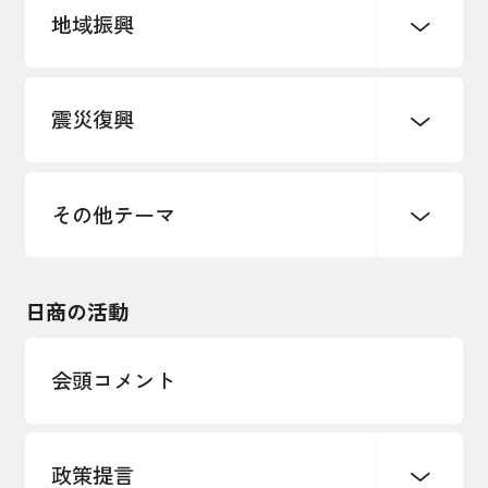
地域振興
創業
知的財産
販路開拓・拡大
デジタル化・DX推進
震災復興
事業承継・引継ぎ支援
まちづくり
観光振興
ものづくり
価格転嫁・取引適正化
税制
地域ブランド
その他地域振興
雇用・労働・人材確保
その他テーマ
令和６年能登半島地震関連
エネルギー・環境
輸入・輸出
東日本大震災関連
海外展開
その他中小企業経営
日商の活動
インボイス制度
多様な人材の活躍推進
会頭コメント
各種制度・助成金
パートナーシップ構築宣言
政策提言