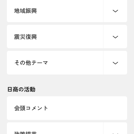
地域振興
創業
知的財産
販路開拓・拡大
デジタル化・DX推進
震災復興
事業承継・引継ぎ支援
まちづくり
観光振興
ものづくり
価格転嫁・取引適正化
税制
地域ブランド
その他地域振興
雇用・労働・人材確保
その他テーマ
令和６年能登半島地震関連
エネルギー・環境
輸入・輸出
東日本大震災関連
海外展開
その他中小企業経営
日商の活動
インボイス制度
多様な人材の活躍推進
会頭コメント
各種制度・助成金
パートナーシップ構築宣言