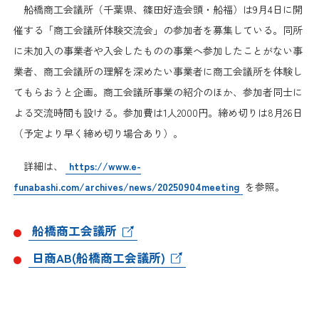
日本商工会議所とは
船橋商工会議所（千葉県、篠田好造会頭・船福）は9月4日に開
検定試験
催する「商工会議所体験交流会」の参加者を募集している。同所
調査・研究
組織概要
に未加入の事業者や入会したものの事業へ参加したことがない事
ビジネス交流
業者、商工会議所の理解を深めたい事業者に商工会議所を体験し
役員紹介
てもらおうと企画。商工会議所事業の紹介のほか、参加者同士に
海外ビジネス・貿易証明
よる交流時間も設ける。参加費は1人2000円。締め切りは8月26日
日商のあゆみ
（予定より早く締め切り場合あり）。
情報提供・広報
詳細は、
https://www.e-
委員会・専門委員会
その他サービス
funabashi.com/archives/news/20250904meeting
を参照。
青年部・女性会
船橋商工会議所
日商創立100周年宣言
日商AB(船橋商工会議所)
情報公開