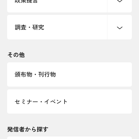
政策提言
海外情報レポート
経済ミッション
海外展開イニシアティブ
調査・研究
中小企業経営
雇用・労働・社会保障
安全保障貿易管理・技術流出防止に関す
るコラム
観光振興・まちづくり
輸出管理体制構築支援
国土強靭化・社会基盤整備・震災復興
その他
LOBO調査
その他調査
経営者保証に関するガイドライン
頒布物・刊行物
セミナー・イベント
発信者から探す