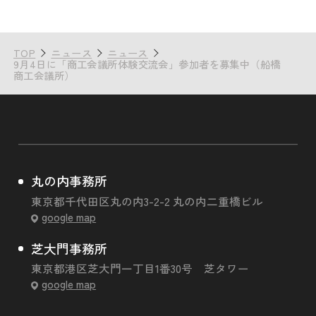
TOP
ニュース
ニュース
9月4日に「商工会議所体験交流会」参加者を募集中（船橋
商工会議所）
丸の内事務所
東京都千代田区丸の内3-2-2 丸の内二重橋ビル
google map
芝大門事務所
東京都港区芝大門一丁目1番30号 芝タワー
google map