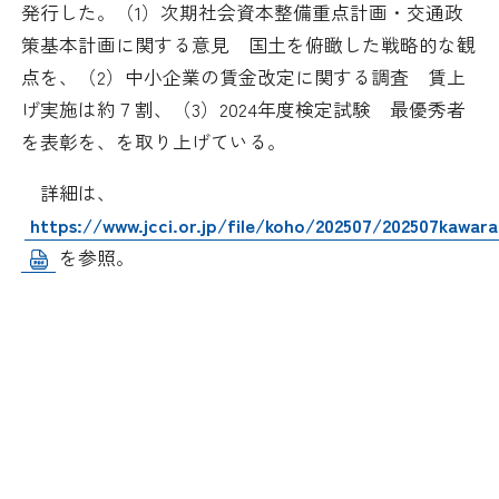
発行した。（1）次期社会資本整備重点計画・交通政
日本商工会議所とは
検定試験
策基本計画に関する意見 国土を俯瞰した戦略的な観
調査・研究
点を、（2）中小企業の賃金改定に関する調査 賃上
組織概要
ビジネス交流
げ実施は約７割、（3）2024年度検定試験 最優秀者
を表彰を、を取り上げている。
役員紹介
海外ビジネス・貿易証明
詳細は、
日商のあゆみ
情報提供・広報
https://www.jcci.or.jp/file/koho/202507/202507kawar
を参照。
委員会・専門委員会
その他サービス
青年部・女性会
日商創立100周年宣言
情報公開