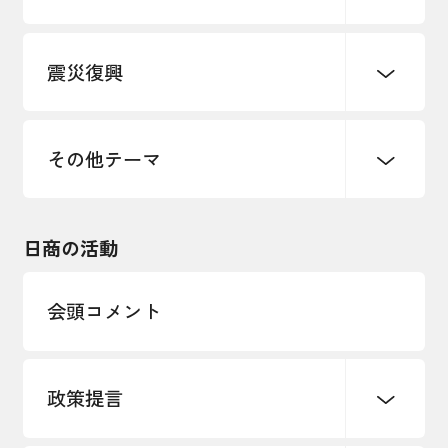
デジタル化・DX推進
震災復興
事業承継・引継ぎ支援
まちづくり
観光振興
ものづくり
価格転嫁・取引適正化
税制
地域ブランド
その他地域振興
雇用・労働・人材確保
その他テーマ
令和６年能登半島地震関連
エネルギー・環境
輸入・輸出
東日本大震災関連
海外展開
その他中小企業経営
日商の活動
インボイス制度
多様な人材の活躍推進
会頭コメント
各種制度・助成金
パートナーシップ構築宣言
政策提言
海外情報レポート
経済ミッション