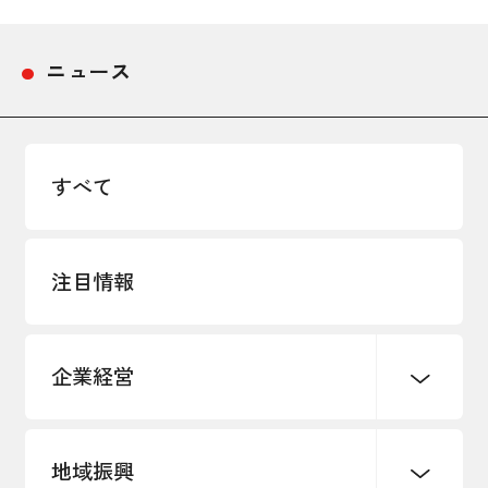
採用情報
ニュース
アクセス
所信
すべて
注目情報
企業経営
地域振興
創業
知的財産
販路開拓・拡大