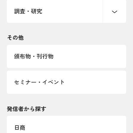
海外展開イニシアティブ
調査・研究
中小企業経営
雇用・労働・社会保障
安全保障貿易管理・技術流出防止に関す
るコラム
観光振興・まちづくり
輸出管理体制構築支援
国土強靭化・社会基盤整備・震災復興
その他
LOBO調査
その他調査
経営者保証に関するガイドライン
頒布物・刊行物
セミナー・イベント
発信者から探す
日商