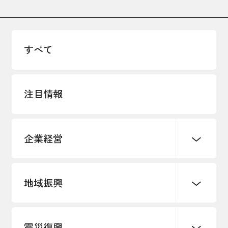
すべて
注目情報
企業経営
地域振興
創業
知的財産
販路開拓・拡大
デジタル化・DX推進
震災復興
事業承継・引継ぎ支援