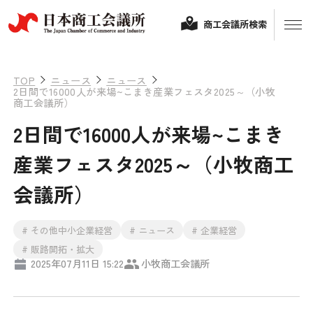
商工会議所検索
TOP
ニュース
ニュース
2日間で16000人が来場~こまき産業フェスタ2025～（小牧
商工会議所）
2日間で16000人が来場~こまき
産業フェスタ2025～（小牧商工
会議所）
経営相談
# その他中小企業経営
# ニュース
# 企業経営
融資制度・補助金
# 販路開拓・拡大
2025年07月11日 15:22
小牧商工会議所
会頭コメント
保険・共済
政策提言