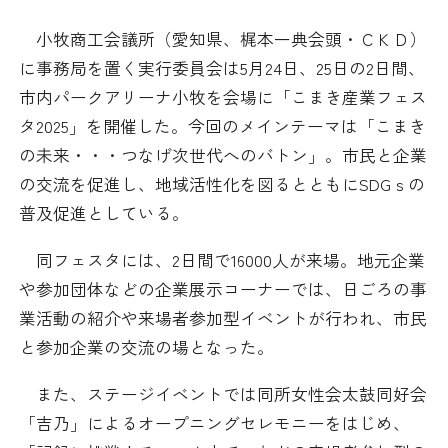
日本商工会議所とは
検定試験
小牧商工会議所（愛知県、梶本一典会頭・ＣＫＤ）
調査・研究
に事務局を置く実行委員会は5月24日、25日の2日間、
組織概要
ビジネス交流
市内パークアリーナ小牧を会場に「こまき産業フェス
タ2025」を開催した。今回のメインテーマは「こまき
役員紹介
海外ビジネス・貿易証明
の未来・・・つなげ次世代へのバトン」。市民と企業
の交流を促進し、地域活性化を図るとともにSDGｓの
日商のあゆみ
情報提供・広報
普及促進としている。
委員会・専門委員会
その他サービス
同フェスタには、2日間で16000人が来場。地元企業
や参加団体などの企業展示コーナーでは、日ごろの事
青年部・女性会
業活動の紹介や来場者参加型イベントが行われ、市民
と参加企業の交流の場となった。
日商創立100周年宣言
また、ステージイベントでは同所女性会太鼓同好会
情報公開
「吉乃」によるオープニングセレモニーをはじめ、