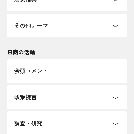
まちづくり
観光振興
ものづくり
価格転嫁・取引適正化
税制
地域ブランド
その他地域振興
雇用・労働・人材確保
その他テーマ
令和６年能登半島地震関連
エネルギー・環境
輸入・輸出
東日本大震災関連
海外展開
その他中小企業経営
日商の活動
インボイス制度
多様な人材の活躍推進
会頭コメント
各種制度・助成金
パートナーシップ構築宣言
政策提言
海外情報レポート
経済ミッション
海外展開イニシアティブ
調査・研究
中小企業経営
雇用・労働・社会保障
安全保障貿易管理・技術流出防止に関す
るコラム