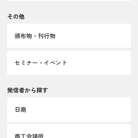
観光振興・まちづくり
輸出管理体制構築支援
国土強靭化・社会基盤整備・震災復興
その他
LOBO調査
その他調査
経営者保証に関するガイドライン
頒布物・刊行物
セミナー・イベント
発信者から探す
日商
商工会議所