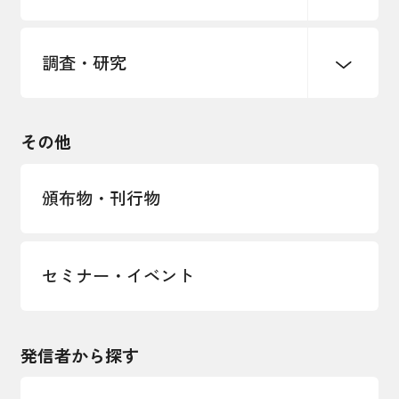
海外展開イニシアティブ
調査・研究
中小企業経営
雇用・労働・社会保障
安全保障貿易管理・技術流出防止に関す
るコラム
観光振興・まちづくり
輸出管理体制構築支援
国土強靭化・社会基盤整備・震災復興
その他
LOBO調査
その他調査
経営者保証に関するガイドライン
頒布物・刊行物
セミナー・イベント
発信者から探す