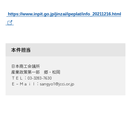
https://www.inpit.go.jp/jinzai/ipeplat/info_20211216.html
本件担当
日本商工会議所
産業政策第一部 郷・松岡
ＴＥＬ：03-3283-7630
Ｅ－Ｍａｉｌ：sangyo1@jcci.or.jp