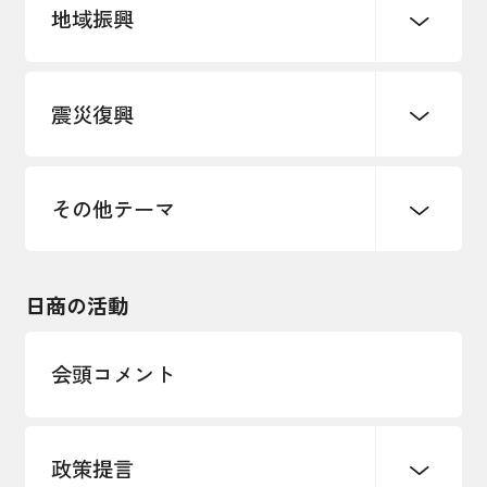
地域振興
創業
知的財産
販路開拓・拡大
デジタル化・DX推進
震災復興
事業承継・引継ぎ支援
まちづくり
観光振興
ものづくり
価格転嫁・取引適正化
税制
地域ブランド
その他地域振興
雇用・労働・人材確保
その他テーマ
令和６年能登半島地震関連
エネルギー・環境
輸入・輸出
東日本大震災関連
海外展開
その他中小企業経営
日商の活動
インボイス制度
多様な人材の活躍推進
会頭コメント
各種制度・助成金
パートナーシップ構築宣言
政策提言
海外情報レポート
経済ミッション