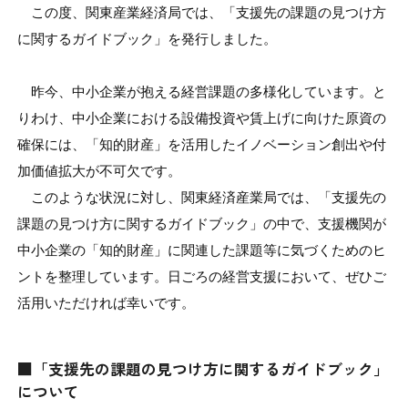
日本商工会議所とは
この度、関東産業経済局では、「支援先の課題の見つけ方
検定試験
に関するガイドブック」を発行しました。
調査・研究
組織概要
ビジネス交流
昨今、中小企業が抱える経営課題の多様化しています。と
役員紹介
りわけ、中小企業における設備投資や賃上げに向けた原資の
海外ビジネス・貿易証明
確保には、「知的財産」を活用したイノベーション創出や付
日商のあゆみ
加価値拡大が不可欠です。
情報提供・広報
このような状況に対し、関東経済産業局では、「支援先の
委員会・専門委員会
課題の見つけ方に関するガイドブック」の中で、支援機関が
その他サービス
中小企業の「知的財産」に関連した課題等に気づくためのヒ
青年部・女性会
ントを整理しています。日ごろの経営支援において、ぜひご
活用いただければ幸いです。
日商創立100周年宣言
■「支援先の課題の見つけ方に関するガイドブック」
情報公開
について