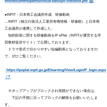
info/document/panhu/chizai-katsuyo-checklist.pdf
●INPIT・日本商工会議所作成 研修動画
…INPIT（独立行政法人工業所有権情報・研修館）と日本商
工会議所が連携して作成した、
知的財産に関する研修動画をIP ePlat（INPITが運営する学
習教材提供サイト）で
公開しております。
ドラマ形式で分かりやすい短編動画となっておりますの
で、ぜひご覧ください。
https://ipeplat.inpit.go.jp/Elearning/View/Login/P_login.aspx
※ポップアップがブロックされ視聴ができない場合は、
下記の手順に沿ってブロックの解除をお願いいたしま
す。