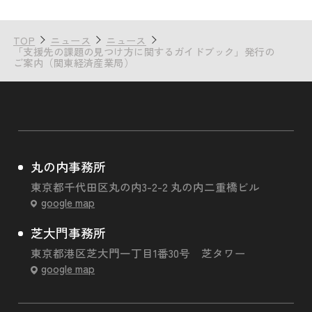
TOP
ニュース
ニュース
「支援先の課題の見つけ方に関するガイドブック」発行の
ご案内（関東経済産業局）
丸の内事務所
東京都千代田区丸の内3-2-2 丸の内二重橋ビル
google map
芝大門事務所
東京都港区芝大門一丁目1番30号 芝タワー
google map