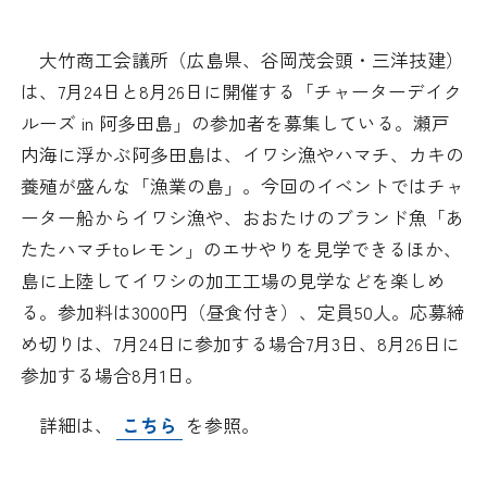
日本商工会議所とは
検定試験
調査・研究
大竹商工会議所（広島県、谷岡茂会頭・三洋技建）
組織概要
ビジネス交流
は、7月24日と8月26日に開催する「チャーターデイク
ルーズ in 阿多田島」の参加者を募集している。瀬戸
役員紹介
海外ビジネス・貿易証明
内海に浮かぶ阿多田島は、イワシ漁やハマチ、カキの
養殖が盛んな「漁業の島」。今回のイベントではチャ
日商のあゆみ
情報提供・広報
ーター船からイワシ漁や、おおたけのブランド魚「あ
たたハマチtoレモン」のエサやりを見学できるほか、
委員会・専門委員会
その他サービス
島に上陸してイワシの加工工場の見学などを楽しめ
る。参加料は3000円（昼食付き）、定員50人。応募締
青年部・女性会
め切りは、7月24日に参加する場合7月3日、8月26日に
参加する場合8月1日。
日商創立100周年宣言
詳細は、
こちら
を参照。
情報公開