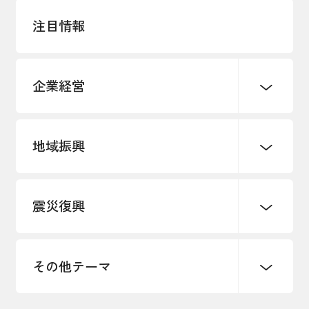
注目情報
企業経営
地域振興
創業
知的財産
販路開拓・拡大
デジタル化・DX推進
震災復興
事業承継・引継ぎ支援
まちづくり
観光振興
ものづくり
価格転嫁・取引適正化
税制
地域ブランド
その他地域振興
雇用・労働・人材確保
その他テーマ
令和６年能登半島地震関連
エネルギー・環境
輸入・輸出
東日本大震災関連