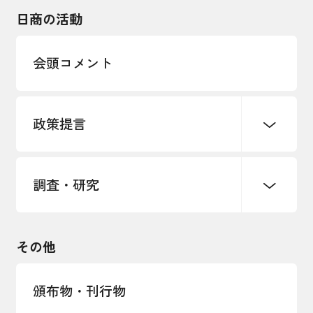
海外展開
その他中小企業経営
日商の活動
インボイス制度
多様な人材の活躍推進
会頭コメント
各種制度・助成金
パートナーシップ構築宣言
政策提言
海外情報レポート
経済ミッション
海外展開イニシアティブ
調査・研究
中小企業経営
雇用・労働・社会保障
安全保障貿易管理・技術流出防止に関す
るコラム
観光振興・まちづくり
輸出管理体制構築支援
国土強靭化・社会基盤整備・震災復興
その他
LOBO調査
その他調査
経営者保証に関するガイドライン
頒布物・刊行物