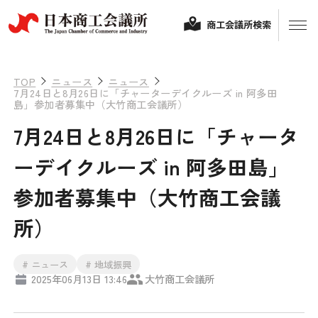
商工会議所検索
TOP
ニュース
ニュース
7月24日と8月26日に「チャーターデイクルーズ in 阿多田
島」参加者募集中（大竹商工会議所）
7月24日と8月26日に「チャータ
ーデイクルーズ in 阿多田島」
参加者募集中（大竹商工会議
経営相談
所）
融資制度・補助金
# ニュース
# 地域振興
会頭コメント
2025年06月13日 13:46
大竹商工会議所
保険・共済
政策提言