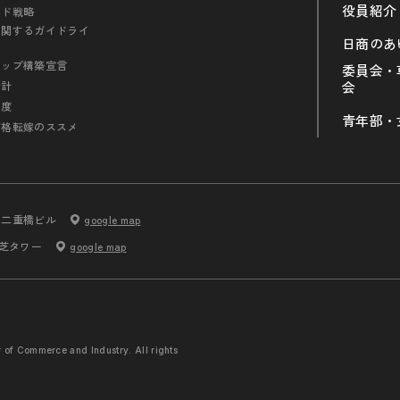
役員紹介
ンド戦略
に関するガイドライ
日商のあ
シップ構築宣言
委員会・
会計
会
制度
青年部・
価格転嫁のススメ
内二重橋ビル
google map
 芝タワー
google map
r of Commerce and
Industry. All rights