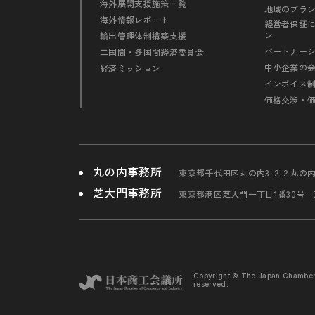
海外展開支援施策一覧
地域のブラ
海外情報レポート
経営者保証
ン
輸出管理体制構築支援
パートナー
二国間・多国間経済委員会
中小企業の
経済ミッション
インボイス
価格交渉・
丸の内事務所
東京都千代田区丸の内3-2-2 丸の
芝大門事務所
東京都港区芝大門一丁目1番30号
Copyright © The Japan Chambe
reserved.