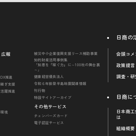
日商の
・広報
被災中小企業復興支援リース補助事業
会頭コメ
知的財産活用事例集
「知恵を『稼ぐ力』に～100社の舞台裏
政策提言
～」
調査・研
健康経営優良法人
DX推進
令和６年能登半島地震関連情報
引継ぎ支援
刊行物
の活躍推進
日商に
特設サイトアーカイブ
その他サービス
日本商工
・環境
チェンバーズカード
は
電子認証サービス
組織概要