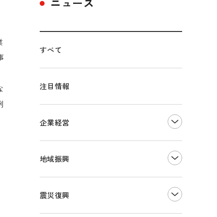
ニュース
業
すべて
事
2
注目情報
な
例
企業経営
創業
知的財産
地域振興
販路開拓・拡大
デジタル化・DX推進
まちづくり
観光振興
震災復興
事業承継・引継ぎ支援
ものづくり
地域ブランド