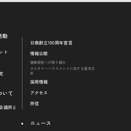
活動
日商創立100周年宣言
ント
情報公開
健康経営への取り組み
カスタマーハラスメントに対する基本方
究
針
採用情報
ついて
アクセス
所信
会議所と
ニュース