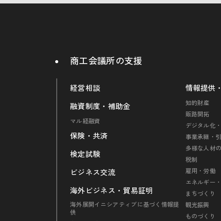
商工会議所の支援
経営相談
情報提供
知的財産
融資制度・補助金
販路開拓
マル経融資
デジタル化・
保険・共済
事業承継・
多様な人材
検定試験
税制
雇用・労働
ビジネス交流
エネルギー
海外ビジネス・貿易証明
まちづくり
海外展開イニシアティブに基づく情報提
観光振興
供
ものづくり