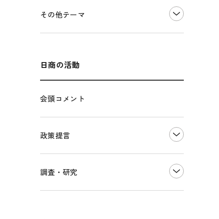
価格転嫁・取引適正化
税制
その他地域振興
令和６年能登半島地震関連
その他テーマ
雇用・労働・人材確保
東日本大震災関連
エネルギー・環境
輸入・輸出
インボイス制度
海外展開
その他中小企業経営
多様な人材の活躍推進
日商の活動
各種制度・助成金
パートナーシップ構築宣言
会頭コメント
海外情報レポート
経済ミッション
海外展開イニシアティブ
政策提言
安全保障貿易管理・技術流出防止に関す
るコラム
中小企業経営
調査・研究
輸出管理体制構築支援
雇用・労働・社会保障
経営者保証に関するガイドライン
観光振興・まちづくり
LOBO調査
その他調査
国土強靭化・社会基盤整備・震災復興