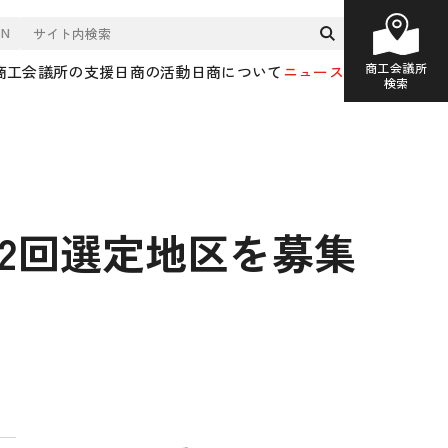
EN
商工会議所
商工会議所の支援
日商の活動
日商について
ニュース
検索
2回選定地区を募集