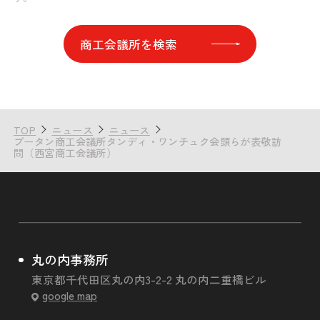
商工会議所を検索
TOP
ニュース
ニュース
ブータン商工会議所タンディ・ワンチュク会頭らが表敬訪
問（西宮商工会議所）
丸の内事務所
東京都千代田区丸の内3-2-2 丸の内二重橋ビル
google map