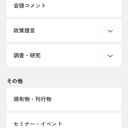
会頭コメント
各種制度・助成金
パートナーシップ構築宣言
政策提言
海外情報レポート
経済ミッション
海外展開イニシアティブ
調査・研究
中小企業経営
雇用・労働・社会保障
安全保障貿易管理・技術流出防止に関す
るコラム
観光振興・まちづくり
輸出管理体制構築支援
国土強靭化・社会基盤整備・震災復興
その他
LOBO調査
その他調査
経営者保証に関するガイドライン
頒布物・刊行物
セミナー・イベント