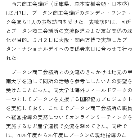
西宮商工会議所（兵庫県、森本直樹会頭・日本盛）
日本商工会議所とは
検定試験
は5月7日、ブータン商工会議所のタンディ・ワンチュ
調査・研究
ク会頭ら11人の表敬訪問を受けた。表敬訪問は、同所
組織概要
ビジネス交流
とブータン商工会議所の交流促進および友好関係の深
化が目的。５月２日に大阪・関西万博で実施したブー
役員紹介
海外ビジネス・貿易証明
タン・ナショナルデイへの関係者来日に合わせて行わ
れた。
日商のあゆみ
情報提供・広報
ブータン商工会議所との交流のきっかけは地元の甲
委員会・専門委員会
その他サービス
南大学を通して同所の活動を参考にしたいとの要望を
受けたことだった。同大学は海外フィールドワークの
青年部・女性会
一つとしてブータンを支援する国際協力プロジェクト
を実施しており、これまでブータン商工会議所の職員
日商創立100周年宣言
へ経営指導の実務についてオンラインミーティングを
実施するなど産学連携で交流を深めてきた。同所で
情報公開
は、2025年度から26年度にブータンの現地指導のた