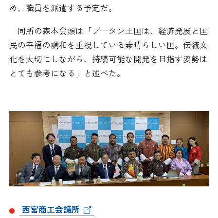
め、職員を派遣する予定だ。
採用情報
同所の森本会頭は「ブータン王国は、経済発展と国
アクセス
民の幸福の調和を重視している素晴らしい国。伝統文
化を大切にしながら、持続可能な開発を目指す姿勢は
所信
とても参考になる」と述べた。
西宮商工会議所