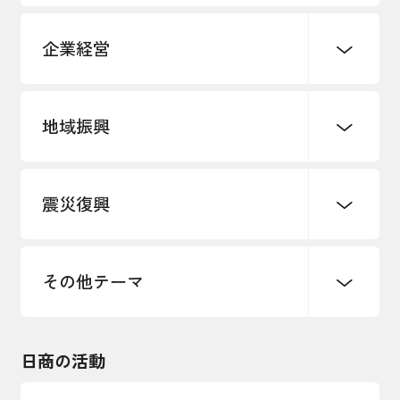
企業経営
地域振興
創業
知的財産
販路開拓・拡大
デジタル化・DX推進
震災復興
事業承継・引継ぎ支援
まちづくり
観光振興
ものづくり
価格転嫁・取引適正化
税制
地域ブランド
その他地域振興
雇用・労働・人材確保
その他テーマ
令和６年能登半島地震関連
エネルギー・環境
輸入・輸出
東日本大震災関連
海外展開
その他中小企業経営
日商の活動
インボイス制度
多様な人材の活躍推進