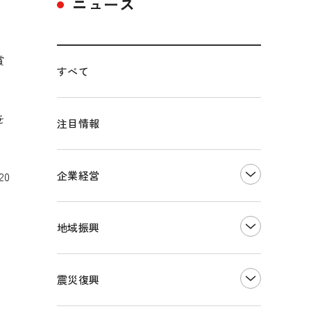
ニュース
賞
すべて
を
注目情報
0
企業経営
創業
知的財産
地域振興
販路開拓・拡大
デジタル化・DX推進
まちづくり
観光振興
震災復興
事業承継・引継ぎ支援
ものづくり
地域ブランド