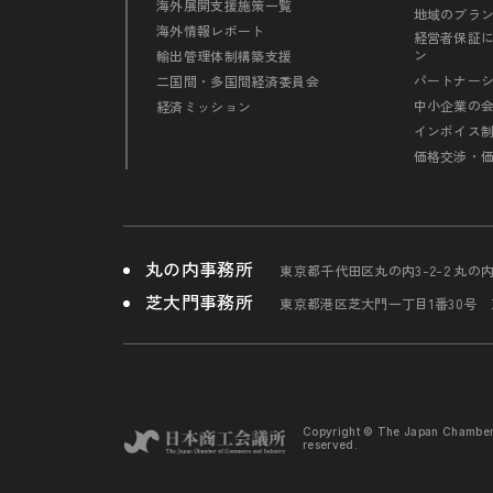
海外展開支援施策一覧
地域のブラ
海外情報レポート
経営者保証
ン
輸出管理体制構築支援
パートナー
二国間・多国間経済委員会
中小企業の
経済ミッション
インボイス
価格交渉・
丸の内事務所
東京都千代田区丸の内3-2-2 丸の
芝大門事務所
東京都港区芝大門一丁目1番30号
Copyright © The Japan Chambe
reserved.