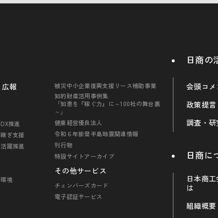
日商の
・広報
被災中小企業復興支援リース補助事業
会頭コメ
知的財産活用事例集
「知恵を『稼ぐ力』に～100社の舞台裏
政策提言
～」
調査・研
健康経営優良法人
DX推進
令和６年能登半島地震関連情報
引継ぎ支援
刊行物
の活躍推進
日商に
特設サイトアーカイブ
その他サービス
日本商工
・環境
チェンバーズカード
は
電子認証サービス
組織概要