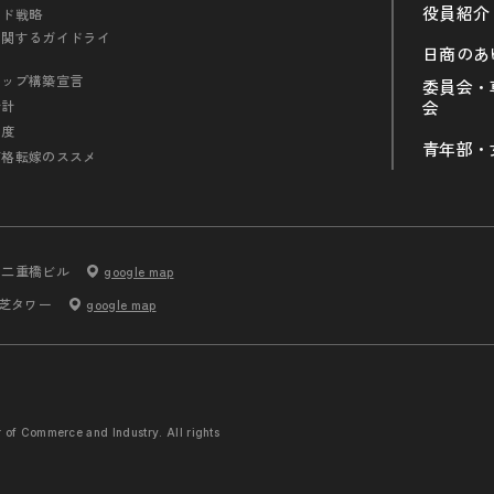
役員紹介
ンド戦略
に関するガイドライ
日商のあ
シップ構築宣言
委員会・
会計
会
制度
青年部・
価格転嫁のススメ
内二重橋ビル
google map
 芝タワー
google map
r of Commerce and
Industry. All rights