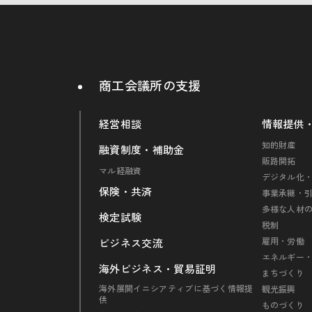
商工会議所の支援
経営相談
情報提供
知的財産
融資制度・補助金
販路開拓
マル経融資
デジタル化・
保険・共済
事業承継・
多様な人材
検定試験
税制
雇用・労働
ビジネス交流
エネルギー
海外ビジネス・貿易証明
まちづくり
海外展開イニシアティブに基づく情報提
観光振興
供
ものづくり