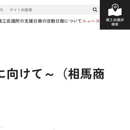
EN
商工会議所
商工会議所の支援
日商の活動
日商について
ニュース
検索
に向けて～（相馬商