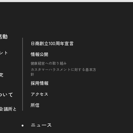
活動
日商創立100周年宣言
ント
情報公開
健康経営への取り組み
カスタマーハラスメントに対する基本方
究
針
採用情報
ついて
アクセス
所信
会議所と
ニュース