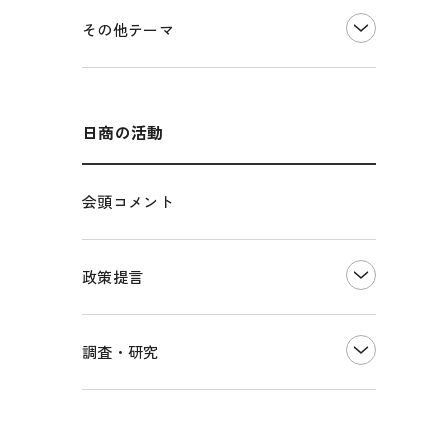
価格転嫁・取引適正化
税制
その他地域振興
令和６年能登半島地震関連
その他テーマ
雇用・労働・人材確保
東日本大震災関連
エネルギー・環境
輸入・輸出
インボイス制度
海外展開
その他中小企業経営
多様な人材の活躍推進
日商の活動
各種制度・助成金
パートナーシップ構築宣言
会頭コメント
海外情報レポート
経済ミッション
海外展開イニシアティブ
政策提言
安全保障貿易管理・技術流出防止に関す
るコラム
中小企業経営
調査・研究
輸出管理体制構築支援
雇用・労働・社会保障
経営者保証に関するガイドライン
観光振興・まちづくり
LOBO調査
その他調査
国土強靭化・社会基盤整備・震災復興