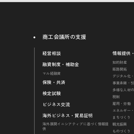
商工会議所の支援
経営相談
情報提供
知的財産
融資制度・補助金
販路開拓
マル経融資
デジタル化・
保険・共済
事業承継・
多様な人材
検定試験
税制
雇用・労働
ビジネス交流
エネルギー
海外ビジネス・貿易証明
まちづくり
海外展開イニシアティブに基づく情報提
観光振興
供
ものづくり