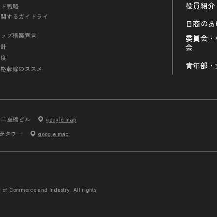
役員紹介
ンド戦略
に関するガイドライ
日商のあ
シップ構築宣言
委員会・
会計
会
制度
青年部・
価格転嫁のススメ
内二重橋ビル
google map
 芝タワー
google map
r of Commerce and
Industry. All rights