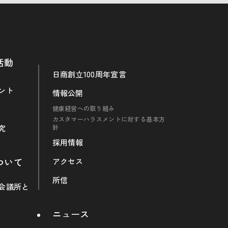
活動
日商創立100周年宣言
ント
情報公開
健康経営への取り組み
カスタマーハラスメントに対する基本方
究
針
採用情報
ついて
アクセス
所信
会議所と
ニュース