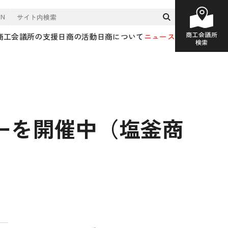
EN
商工会議所
商工会議所の支援
日商の活動
日商について
ニュース
検索
ーを開催中（塩釜商