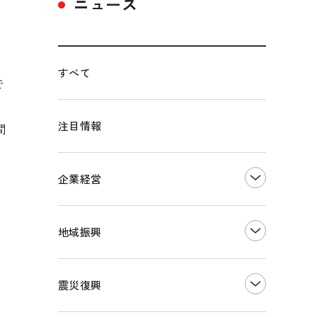
ニュース
開
すべて
で
に
注目情報
間
企業経営
創業
知的財産
地域振興
販路開拓・拡大
デジタル化・DX推進
まちづくり
観光振興
震災復興
事業承継・引継ぎ支援
ものづくり
地域ブランド