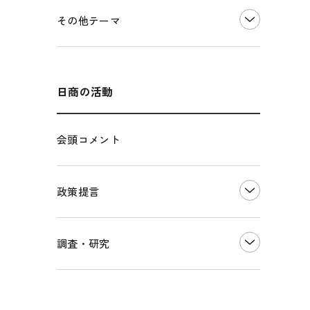
価格転嫁・取引適正化
税制
その他地域振興
令和６年能登半島地震関連
その他テーマ
雇用・労働・人材確保
東日本大震災関連
エネルギー・環境
輸入・輸出
インボイス制度
海外展開
その他中小企業経営
多様な人材の活躍推進
日商の活動
各種制度・助成金
パートナーシップ構築宣言
会頭コメント
海外情報レポート
経済ミッション
海外展開イニシアティブ
政策提言
安全保障貿易管理・技術流出防止に関す
るコラム
中小企業経営
調査・研究
輸出管理体制構築支援
雇用・労働・社会保障
経営者保証に関するガイドライン
観光振興・まちづくり
LOBO調査
その他調査
国土強靭化・社会基盤整備・震災復興