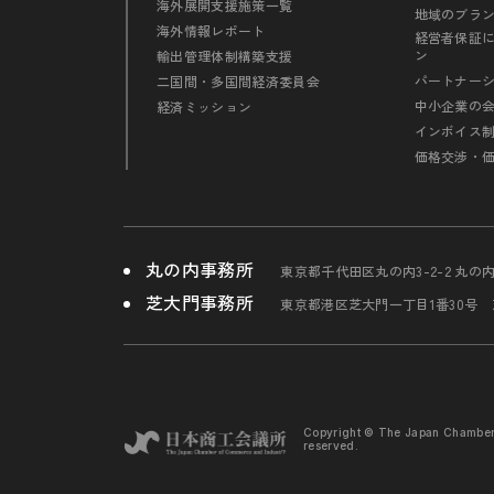
海外展開支援施策一覧
地域のブラ
海外情報レポート
経営者保証
ン
輸出管理体制構築支援
パートナー
二国間・多国間経済委員会
中小企業の
経済ミッション
インボイス
価格交渉・
丸の内事務所
東京都千代田区丸の内3-2-2 丸の
芝大門事務所
東京都港区芝大門一丁目1番30号
Copyright © The Japan Chambe
reserved.