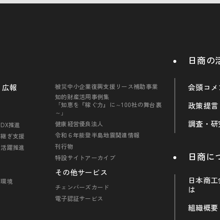
日商の
・広報
被災中小企業復興支援リース補助事業
会頭コメ
知的財産活用事例集
「知恵を『稼ぐ力』に～100社の舞台裏
政策提言
～」
調査・研
健康経営優良法人
DX推進
令和６年能登半島地震関連情報
引継ぎ支援
刊行物
の活躍推進
日商に
特設サイトアーカイブ
その他サービス
日本商工
・環境
チェンバーズカード
は
電子認証サービス
組織概要