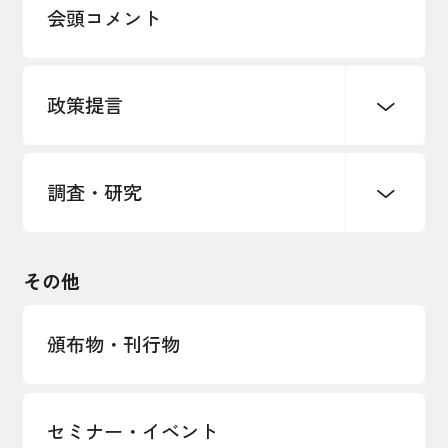
会頭コメント
各種制度・助成金
パートナーシップ構築宣言
政策提言
海外情報レポート
経済ミッション
海外展開イニシアティブ
調査・研究
中小企業経営
雇用・労働・社会保障
安全保障貿易管理・技術流出防止に関す
るコラム
観光振興・まちづくり
輸出管理体制構築支援
国土強靭化・社会基盤整備・震災復興
その他
LOBO調査
その他調査
経営者保証に関するガイドライン
頒布物・刊行物
セミナー・イベント