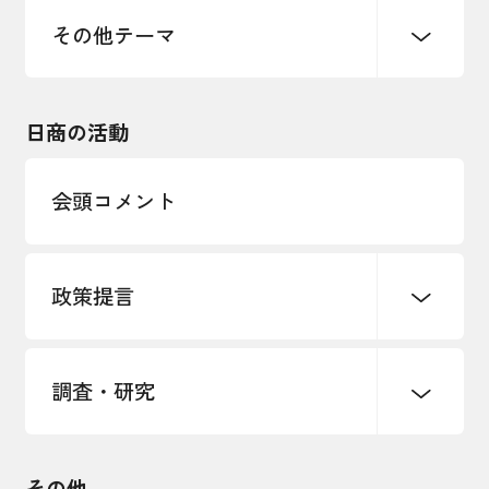
雇用・労働・人材確保
その他テーマ
令和６年能登半島地震関連
エネルギー・環境
輸入・輸出
東日本大震災関連
海外展開
その他中小企業経営
日商の活動
インボイス制度
多様な人材の活躍推進
会頭コメント
各種制度・助成金
パートナーシップ構築宣言
政策提言
海外情報レポート
経済ミッション
海外展開イニシアティブ
調査・研究
中小企業経営
雇用・労働・社会保障
安全保障貿易管理・技術流出防止に関す
るコラム
観光振興・まちづくり
輸出管理体制構築支援
国土強靭化・社会基盤整備・震災復興
その他