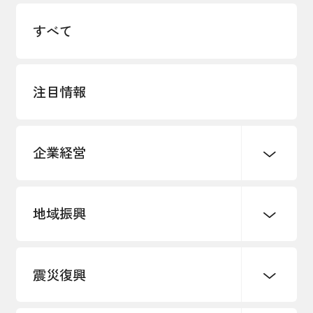
すべて
注目情報
企業経営
地域振興
創業
知的財産
販路開拓・拡大
デジタル化・DX推進
震災復興
事業承継・引継ぎ支援
まちづくり
観光振興
ものづくり
価格転嫁・取引適正化
税制
地域ブランド
その他地域振興