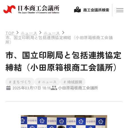
商工会議所検索
TOP
ニュース
ニュース
市、国立印刷局と包括連携協定締結（小田原箱根商工会議
所）
市、国立印刷局と包括連携協定
締結（小田原箱根商工会議所）
# まちづくり
# ニュース
# 地域振興
経営相談
2025年03月17日 18:16
小田原箱根商工会議所
融資制度・補助金
会頭コメント
保険・共済
政策提言