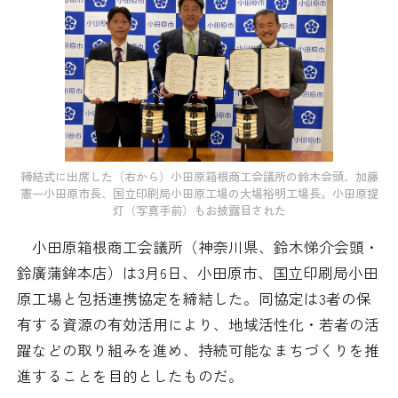
日本商工会議所とは
検定試験
調査・研究
組織概要
ビジネス交流
役員紹介
海外ビジネス・貿易証明
日商のあゆみ
情報提供・広報
締結式に出席した（右から）小田原箱根商工会議所の鈴木会頭、加藤
憲一小田原市長、国立印刷局小田原工場の大場裕明工場長。小田原提
灯（写真手前）もお披露目された
委員会・専門委員会
その他サービス
小田原箱根商工会議所（神奈川県、鈴木悌介会頭・
青年部・女性会
鈴廣蒲鉾本店）は3月6日、小田原市、国立印刷局小田
原工場と包括連携協定を締結した。同協定は3者の保
日商創立100周年宣言
有する資源の有効活用により、地域活性化・若者の活
躍などの取り組みを進め、持続可能なまちづくりを推
情報公開
進することを目的としたものだ。