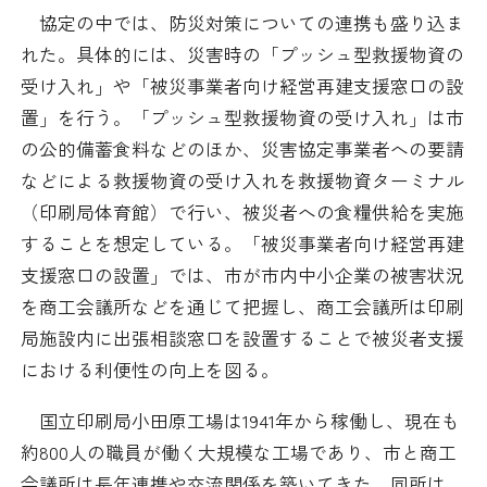
協定の中では、防災対策についての連携も盛り込ま
採用情報
れた。具体的には、災害時の「プッシュ型救援物資の
受け入れ」や「被災事業者向け経営再建支援窓口の設
アクセス
置」を行う。「プッシュ型救援物資の受け入れ」は市
の公的備蓄食料などのほか、災害協定事業者への要請
所信
などによる救援物資の受け入れを救援物資ターミナル
（印刷局体育館）で行い、被災者への食糧供給を実施
することを想定している。「被災事業者向け経営再建
支援窓口の設置」では、市が市内中小企業の被害状況
を商工会議所などを通じて把握し、商工会議所は印刷
局施設内に出張相談窓口を設置することで被災者支援
における利便性の向上を図る。
国立印刷局小田原工場は1941年から稼働し、現在も
約800人の職員が働く大規模な工場であり、市と商工
会議所は長年連携や交流関係を築いてきた。同所は、