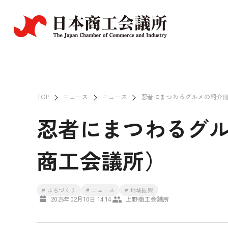
TOP
ニュース
ニュース
忍者にまつわるグルメの紹介
忍者にまつわるグ
商工会議所）
# まちづくり
# ニュース
# 地域振興
2025年02月10日 14:14
上野商工会議所