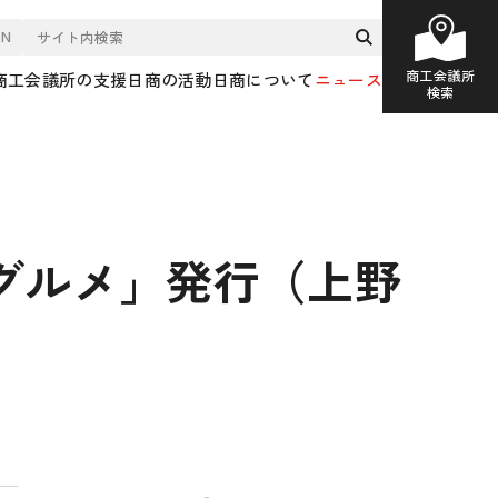
EN
商工会議所
商工会議所の支援
日商の活動
日商について
ニュース
検索
グルメ」発行（上野