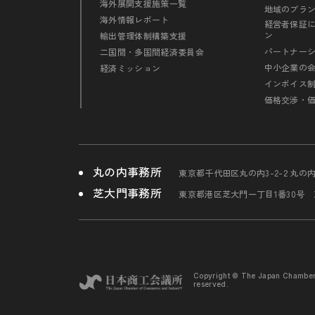
海外展開支援施策一覧
地域のブラ
海外情報レポート
経営者保証
ン
輸出管理体制構築支援
パートナー
二国間・多国間経済委員会
中小企業の
経済ミッション
インボイス
価格交渉・
丸の内事務所
東京都千代田区丸の内3-2-2 丸の
芝大門事務所
東京都港区芝大門一丁目1番30号
Copyright © The Japan Chambe
reserved.