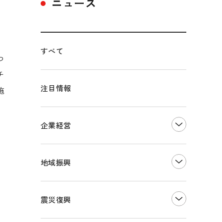
ニュース
すべて
つ
チ
注目情報
施
企業経営
創業
知的財産
地域振興
販路開拓・拡大
デジタル化・DX推進
まちづくり
観光振興
震災復興
事業承継・引継ぎ支援
ものづくり
地域ブランド