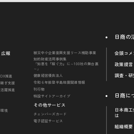
日商の
・広報
被災中小企業復興支援リース補助事業
会頭コメ
知的財産活用事例集
「知恵を『稼ぐ力』に～100社の舞台裏
政策提言
～」
調査・研
健康経営優良法人
DX推進
令和６年能登半島地震関連情報
引継ぎ支援
刊行物
の活躍推進
日商に
特設サイトアーカイブ
その他サービス
日本商工
・環境
チェンバーズカード
は
電子認証サービス
組織概要