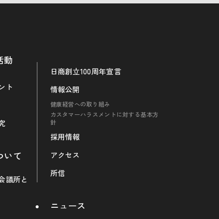
活動
日商創立100周年宣言
ント
情報公開
健康経営への取り組み
カスタマーハラスメントに対する基本方
究
針
採用情報
ついて
アクセス
所信
会議所と
ニュース