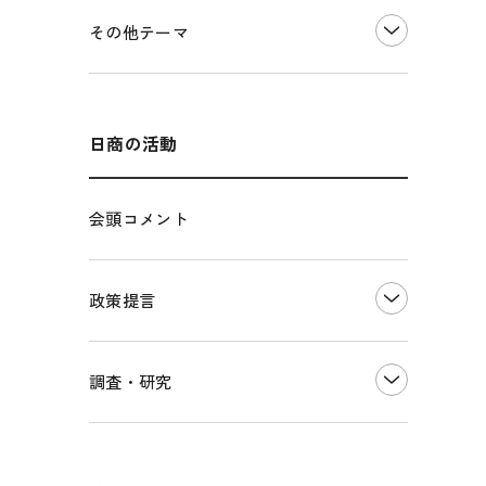
価格転嫁・取引適正化
税制
その他地域振興
令和６年能登半島地震関連
その他テーマ
雇用・労働・人材確保
東日本大震災関連
エネルギー・環境
輸入・輸出
インボイス制度
海外展開
その他中小企業経営
多様な人材の活躍推進
日商の活動
各種制度・助成金
パートナーシップ構築宣言
会頭コメント
海外情報レポート
経済ミッション
海外展開イニシアティブ
政策提言
安全保障貿易管理・技術流出防止に関す
るコラム
中小企業経営
調査・研究
輸出管理体制構築支援
雇用・労働・社会保障
経営者保証に関するガイドライン
観光振興・まちづくり
LOBO調査
その他調査
国土強靭化・社会基盤整備・震災復興