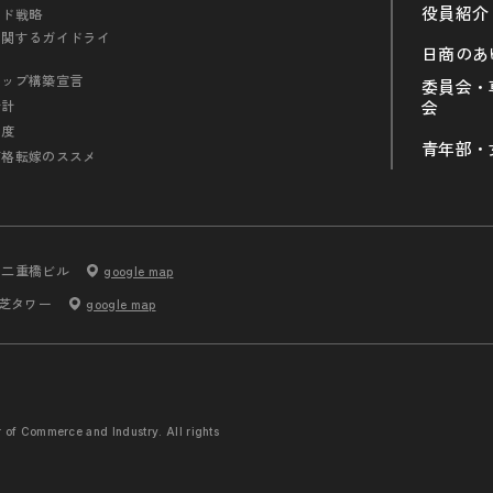
役員紹介
ンド戦略
に関するガイドライ
日商のあ
シップ構築宣言
委員会・
会計
会
制度
青年部・
価格転嫁のススメ
内二重橋ビル
google map
 芝タワー
google map
r of Commerce and
Industry. All rights