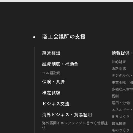
商工会議所の支援
経営相談
情報提供
知的財産
融資制度・補助金
販路開拓
マル経融資
デジタル化・
保険・共済
事業承継・
多様な人材
検定試験
税制
雇用・労働
ビジネス交流
エネルギー
海外ビジネス・貿易証明
まちづくり
海外展開イニシアティブに基づく情報提
観光振興
供
ものづくり