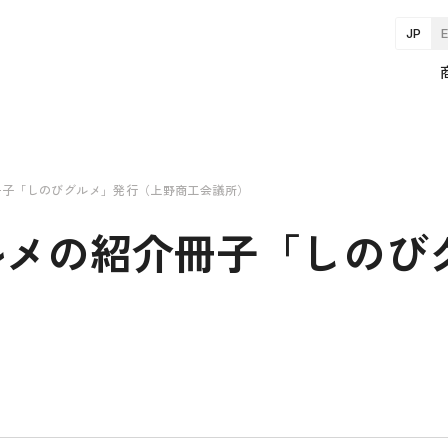
JP
冊子「しのびグルメ」発行（上野商工会議所）
ルメの紹介冊子「しのび