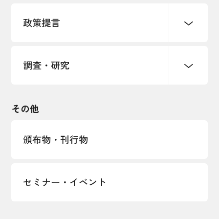
パートナーシップ構築宣言
政策提言
海外情報レポート
経済ミッション
海外展開イニシアティブ
調査・研究
中小企業経営
雇用・労働・社会保障
安全保障貿易管理・技術流出防止に関す
るコラム
観光振興・まちづくり
輸出管理体制構築支援
国土強靭化・社会基盤整備・震災復興
その他
LOBO調査
その他調査
経営者保証に関するガイドライン
頒布物・刊行物
セミナー・イベント