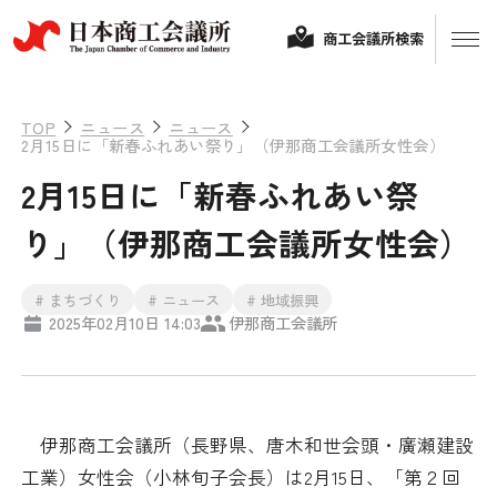
商工会議所検索
TOP
ニュース
ニュース
2月15日に「新春ふれあい祭り」（伊那商工会議所女性会）
2月15日に「新春ふれあい祭
り」（伊那商工会議所女性会）
# まちづくり
# ニュース
# 地域振興
2025年02月10日 14:03
伊那商工会議所
経営相談
融資制度・補助金
会頭コメント
伊那商工会議所（長野県、唐木和世会頭・廣瀬建設
保険・共済
工業）女性会（小林旬子会長）は2月15日、「第２回
政策提言