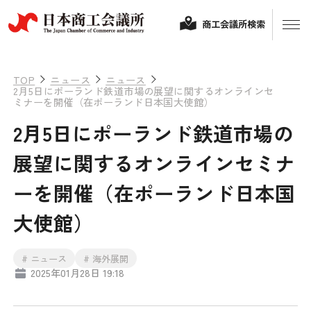
商工会議所検索
TOP
ニュース
ニュース
2月5日にポーランド鉄道市場の展望に関するオンラインセ
ミナーを開催（在ポーランド日本国大使館）
2月5日にポーランド鉄道市場の
展望に関するオンラインセミナ
ーを開催（在ポーランド日本国
経営相談
大使館）
融資制度・補助金
# ニュース
# 海外展開
会頭コメント
2025年01月28日 19:18
保険・共済
政策提言