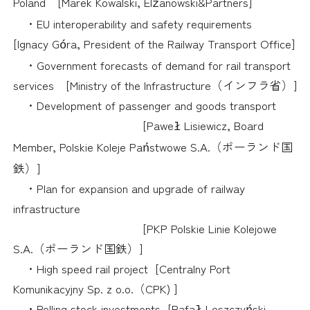
Poland
[Marek Kowalski, El
anowski&Partners]
ż
採用情報
・
EU interoperability and safety requirements
[Ignacy G
ra, President of the Railway Transport Office]
ó
アクセス
・
Government forecasts of demand for rail transport
services
[Ministry of the Infrastructure
（インフラ省）
]
所信
・
Development of passenger and goods transport
[Pawe
Lisiewicz, Board
ł
Member, Polskie Koleje Pa
stwowe S.A.
（ポーランド国
ń
鉄）
]
・
Plan for expansion and upgrade of railway
infrastructure
[PKP Polskie Linie Kolejowe
S.A.
（ポーランド国鉄）
]
・
High speed rail project [Centralny Port
Komunikacyjny Sp. z o.o.
（
CPK) ]
・
Rolling stock investments [Rafa
Leszczy
ski,