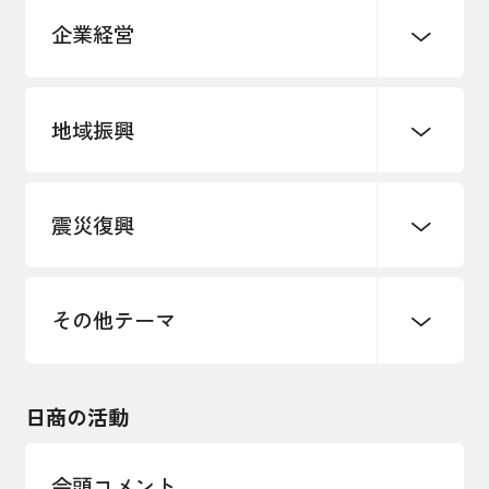
企業経営
地域振興
創業
知的財産
販路開拓・拡大
デジタル化・DX推進
震災復興
事業承継・引継ぎ支援
まちづくり
観光振興
ものづくり
価格転嫁・取引適正化
税制
地域ブランド
その他地域振興
雇用・労働・人材確保
その他テーマ
令和６年能登半島地震関連
エネルギー・環境
輸入・輸出
東日本大震災関連
海外展開
その他中小企業経営
日商の活動
インボイス制度
多様な人材の活躍推進
会頭コメント