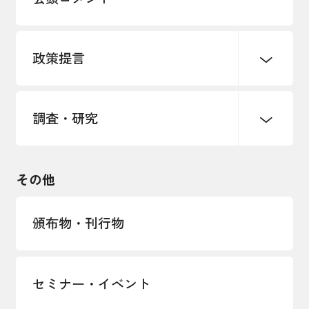
各種制度・助成金
パートナーシップ構築宣言
政策提言
海外情報レポート
経済ミッション
海外展開イニシアティブ
調査・研究
中小企業経営
雇用・労働・社会保障
安全保障貿易管理・技術流出防止に関す
るコラム
観光振興・まちづくり
輸出管理体制構築支援
国土強靭化・社会基盤整備・震災復興
その他
LOBO調査
その他調査
経営者保証に関するガイドライン
頒布物・刊行物
セミナー・イベント