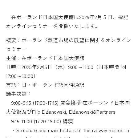
日本商工会議所とは
検定試験
調査・研究
在ポーランド日本国大使館は2025年2月５日、標記
組織概要
ビジネス交流
オンラインセミナーを開催いたします。
役員紹介
概要：ポーランド鉄道市場の展望に関するオンライン
海外ビジネス・貿易証明
セミナー
日商のあゆみ
主催：在ポーランド日本国大使館
情報提供・広報
日時：
2025
年
2
月
5
日（水）
9:00
～
11:00
（日本時間 同
委員会・専門委員会
17:00
～
19:00
）
その他サービス
言語：日・ポーランド語同時通訳
青年部・女性会
議事次第：
9:00-9:15 (17:00-17:15)
開会挨拶 在ポーランド日本国
日商創立100周年宣言
大使館及び
Filip El
anowski, El
anowski&Partners
ż
ż
9:15-11:00 (17:20-19:00)
講演
情報公開
・
Structure and main factors of the railway market in