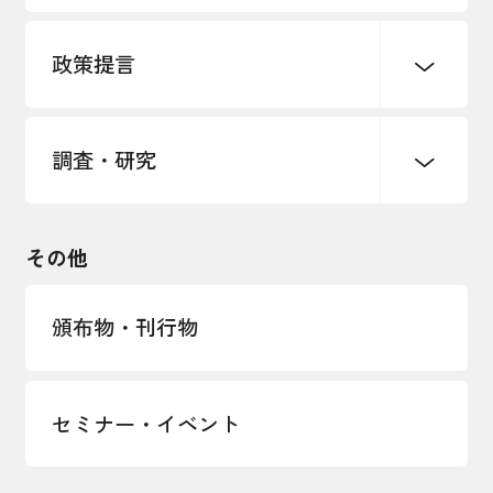
パートナーシップ構築宣言
政策提言
海外情報レポート
経済ミッション
海外展開イニシアティブ
調査・研究
中小企業経営
雇用・労働・社会保障
安全保障貿易管理・技術流出防止に関す
るコラム
観光振興・まちづくり
輸出管理体制構築支援
国土強靭化・社会基盤整備・震災復興
その他
LOBO調査
その他調査
経営者保証に関するガイドライン
頒布物・刊行物
セミナー・イベント