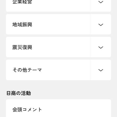
企業経営
地域振興
創業
知的財産
販路開拓・拡大
デジタル化・DX推進
震災復興
事業承継・引継ぎ支援
まちづくり
観光振興
ものづくり
価格転嫁・取引適正化
税制
地域ブランド
その他地域振興
雇用・労働・人材確保
その他テーマ
令和６年能登半島地震関連
エネルギー・環境
輸入・輸出
東日本大震災関連
海外展開
その他中小企業経営
日商の活動
インボイス制度
多様な人材の活躍推進
会頭コメント
各種制度・助成金