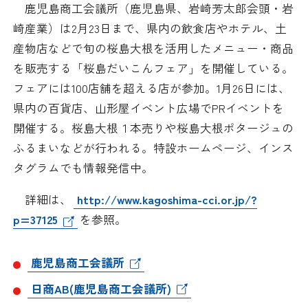
鹿児島商工会議所（鹿児島県、岩崎芳太郎会頭・岩
日本商工会議所とは
検定試験
崎産業）は2月23日まで、県内の飲食店やホテル、土
調査・研究
産物店などで旬の桜島大根を活用したメニュー・商品
組織概要
ビジネス交流
を販売する「桜島だいこんフェア」を開催している。
フェアには100店舗を超える店が参加。1月26日には、
役員紹介
海外ビジネス・貿易証明
県内の百貨店、山形屋イベント広場でPRイベントを
開催する。桜島大根１本売りや桜島大根ポタージュの
日商のあゆみ
情報提供・広報
ふるまいなどが行われる。特設ホームページ、インス
タグラムでも情報発信中。
委員会・専門委員会
その他サービス
詳細は、
http://www.kagoshima-cci.or.jp/?
青年部・女性会
p=37125
を参照。
日商創立100周年宣言
鹿児島商工会議所
情報公開
日商AB(鹿児島商工会議所)