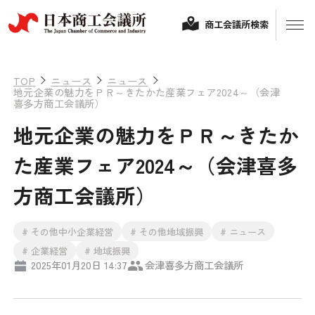
商工会議所検索
TOP
ニュース
ニュース
地元企業の魅力をＰＲ～きたかた産業フェア2024～（会津
喜多方商工会議所）
地元企業の魅力をＰＲ～きたか
た産業フェア2024～（会津喜多
方商工会議所）
経営相談
# その他中小企業経営
# その他地域振興
# ニュース
融資制度・補助金
# 企業経営
# 地域振興
2025年01月20日 14:37
会津喜多方商工会議所
会頭コメント
保険・共済
政策提言