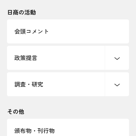
海外展開
その他中小企業経営
日商の活動
インボイス制度
多様な人材の活躍推進
会頭コメント
各種制度・助成金
パートナーシップ構築宣言
政策提言
海外情報レポート
経済ミッション
海外展開イニシアティブ
調査・研究
中小企業経営
雇用・労働・社会保障
安全保障貿易管理・技術流出防止に関す
るコラム
観光振興・まちづくり
輸出管理体制構築支援
国土強靭化・社会基盤整備・震災復興
その他
LOBO調査
その他調査
経営者保証に関するガイドライン
頒布物・刊行物