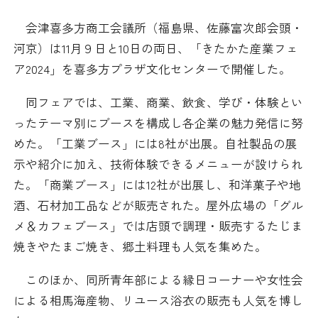
日本商工会議所とは
検定試験
会津喜多方商工会議所（福島県、佐藤富次郎会頭・
調査・研究
河京）は11月９日と10日の両日、「きたかた産業フェ
組織概要
ビジネス交流
ア2024」を喜多方プラザ文化センターで開催した。
役員紹介
海外ビジネス・貿易証明
同フェアでは、工業、商業、飲食、学び・体験とい
ったテーマ別にブースを構成し各企業の魅力発信に努
日商のあゆみ
情報提供・広報
めた。「工業ブース」には8社が出展。自社製品の展
示や紹介に加え、技術体験できるメニューが設けられ
委員会・専門委員会
その他サービス
た。「商業ブース」には12社が出展し、和洋菓子や地
酒、石材加工品などが販売された。屋外広場の「グル
青年部・女性会
メ＆カフェブース」では店頭で調理・販売するたじま
焼きやたまご焼き、郷土料理も人気を集めた。
日商創立100周年宣言
このほか、同所青年部による縁日コーナーや女性会
情報公開
による相馬海産物、リユース浴衣の販売も人気を博し