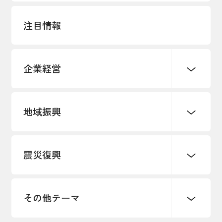
注目情報
企業経営
地域振興
創業
知的財産
販路開拓・拡大
デジタル化・DX推進
震災復興
事業承継・引継ぎ支援
まちづくり
観光振興
ものづくり
価格転嫁・取引適正化
税制
地域ブランド
その他地域振興
雇用・労働・人材確保
その他テーマ
令和６年能登半島地震関連
エネルギー・環境
輸入・輸出
東日本大震災関連