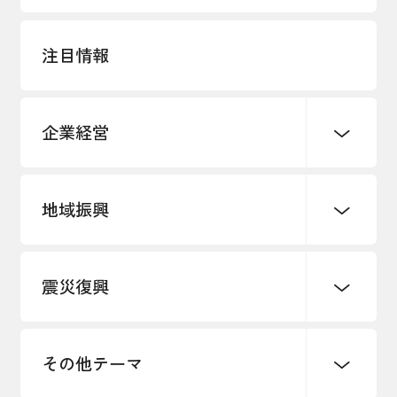
注目情報
企業経営
地域振興
創業
知的財産
販路開拓・拡大
デジタル化・DX推進
震災復興
事業承継・引継ぎ支援
まちづくり
観光振興
ものづくり
価格転嫁・取引適正化
税制
地域ブランド
その他地域振興
雇用・労働・人材確保
その他テーマ
令和６年能登半島地震関連
エネルギー・環境
輸入・輸出