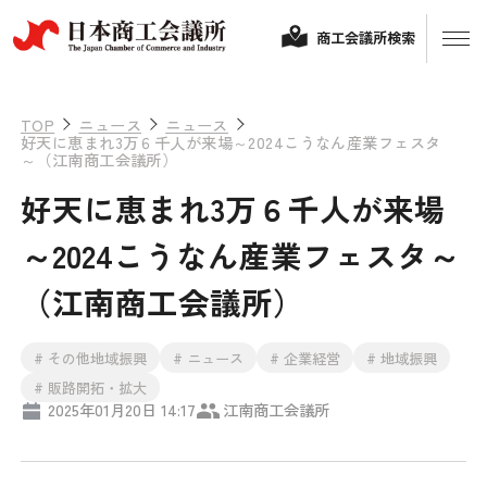
商工会議所検索
TOP
ニュース
ニュース
好天に恵まれ3万６千人が来場～2024こうなん産業フェスタ
～（江南商工会議所）
好天に恵まれ3万６千人が来場
～2024こうなん産業フェスタ～
（江南商工会議所）
経営相談
# その他地域振興
# ニュース
# 企業経営
# 地域振興
融資制度・補助金
# 販路開拓・拡大
2025年01月20日 14:17
江南商工会議所
会頭コメント
保険・共済
政策提言