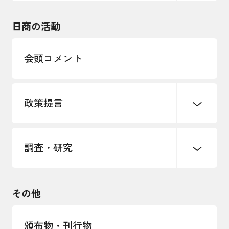
東日本大震災関連
海外展開
その他中小企業経営
日商の活動
インボイス制度
多様な人材の活躍推進
会頭コメント
各種制度・助成金
パートナーシップ構築宣言
政策提言
海外情報レポート
経済ミッション
海外展開イニシアティブ
調査・研究
中小企業経営
雇用・労働・社会保障
安全保障貿易管理・技術流出防止に関す
るコラム
観光振興・まちづくり
輸出管理体制構築支援
国土強靭化・社会基盤整備・震災復興
その他
LOBO調査
その他調査
経営者保証に関するガイドライン
頒布物・刊行物