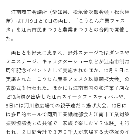
日本商工会議所とは
検定試験
江南商工会議所（愛知県、松永金次郎会頭・松永種
調査・研究
苗）は11月9日と10日の両日、「こうなん産業フェス
組織概要
ビジネス交流
タ」を江南市民まつりと農業まつりとの合同で開催し
た。
役員紹介
海外ビジネス・貿易証明
両日とも好天に恵まれ、野外ステージではダンスや
日商のあゆみ
情報提供・広報
ミニステージ、キャラクターショーなどが江南市制70
周年記念イベントとして実施されたほか、10月５日に
委員会・専門委員会
その他サービス
実施された「こうなん産業フェスタ珠算競技大会」の
表彰式も行われた。ほかにも江南市内の和洋菓子店な
青年部・女性会
ど13店舗が出店した江南スイーツフェスティバルや、
9日には河川敷広場での親子連だこ揚げ大会、10日に
日商創立100周年宣言
は多目的ホールで同所工業繊維部会と江南市工業対策
振興協議会との共催で「家族で楽しむＶＲ体験」も行
情報公開
われ、２日間合計で３万６千人が来場する大盛況のイ