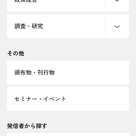
海外情報レポート
経済ミッション
海外展開イニシアティブ
調査・研究
中小企業経営
雇用・労働・社会保障
安全保障貿易管理・技術流出防止に関す
るコラム
観光振興・まちづくり
輸出管理体制構築支援
国土強靭化・社会基盤整備・震災復興
その他
LOBO調査
その他調査
経営者保証に関するガイドライン
頒布物・刊行物
セミナー・イベント
発信者から探す