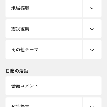
地域振興
創業
知的財産
販路開拓・拡大
デジタル化・DX推進
震災復興
事業承継・引継ぎ支援
まちづくり
観光振興
ものづくり
価格転嫁・取引適正化
税制
地域ブランド
その他地域振興
雇用・労働・人材確保
その他テーマ
令和６年能登半島地震関連
エネルギー・環境
輸入・輸出
東日本大震災関連
海外展開
その他中小企業経営
日商の活動
インボイス制度
多様な人材の活躍推進
会頭コメント
各種制度・助成金
パートナーシップ構築宣言
政策提言