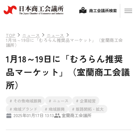
商工会議所検索
TOP
ニュース
ニュース
1月18～19日に「むろらん推奨品マーケット」（室蘭商工会
議所）
1月18～19日に「むろらん推奨
品マーケット」（室蘭商工会議
所）
経営相談
# その他地域振興
# ニュース
# 企業経営
融資制度・補助金
# 地域ブランド
# 地域振興
# 販路開拓・拡大
2025年01月17日 13:13
室蘭商工会議所
会頭コメント
保険・共済
政策提言