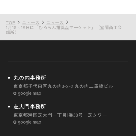
TOP
ニュース
ニュース
1月18～19日に「むろらん推奨品マーケット」（室蘭商工会
議所）
丸の内事務所
東京都千代田区丸の内3-2-2 丸の内二重橋ビル
google map
芝大門事務所
東京都港区芝大門一丁目1番30号 芝タワー
google map