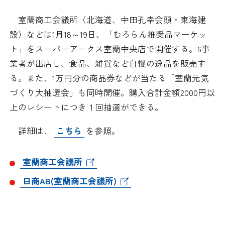
日本商工会議所とは
検定試験
室蘭商工会議所（北海道、中田孔幸会頭・東海建
調査・研究
設）などは1月18～19日、「むろらん推奨品マーケッ
組織概要
ビジネス交流
ト」をスーパーアークス室蘭中央店で開催する。6事
業者が出店し、食品、雑貨など自慢の逸品を販売す
役員紹介
海外ビジネス・貿易証明
る。また、1万円分の商品券などが当たる「室蘭元気
づくり大抽選会」も同時開催。購入合計金額2000円以
日商のあゆみ
情報提供・広報
上のレシートにつき１回抽選ができる。
委員会・専門委員会
その他サービス
詳細は、
こちら
を参照。
青年部・女性会
室蘭商工会議所
日商創立100周年宣言
日商AB(室蘭商工会議所)
情報公開