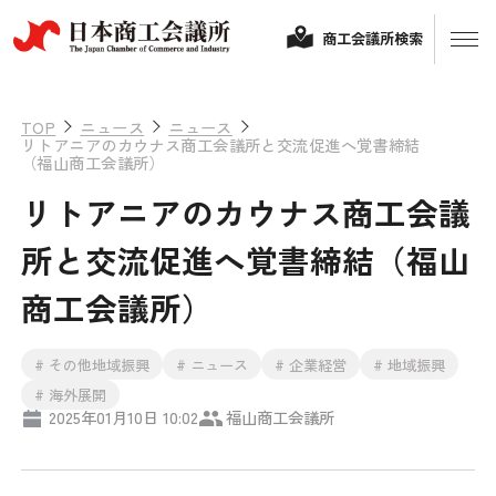
商工会議所検索
TOP
ニュース
ニュース
リトアニアのカウナス商工会議所と交流促進へ覚書締結
（福山商工会議所）
リトアニアのカウナス商工会議
所と交流促進へ覚書締結（福山
商工会議所）
経営相談
# その他地域振興
# ニュース
# 企業経営
# 地域振興
融資制度・補助金
# 海外展開
2025年01月10日 10:02
福山商工会議所
会頭コメント
保険・共済
政策提言