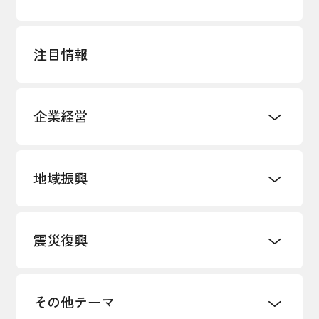
注目情報
企業経営
地域振興
創業
知的財産
販路開拓・拡大
デジタル化・DX推進
震災復興
事業承継・引継ぎ支援
まちづくり
観光振興
ものづくり
価格転嫁・取引適正化
税制
地域ブランド
その他地域振興
雇用・労働・人材確保
その他テーマ
令和６年能登半島地震関連