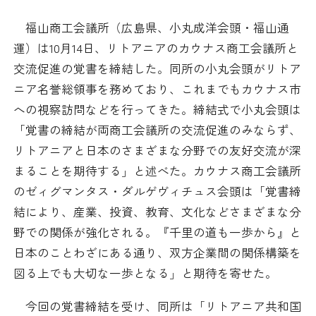
日本商工会議所とは
検定試験
福山商工会議所（広島県、小丸成洋会頭・福山通
調査・研究
運）は10月14日、リトアニアのカウナス商工会議所と
組織概要
ビジネス交流
交流促進の覚書を締結した。同所の小丸会頭がリトア
ニア名誉総領事を務めており、これまでもカウナス市
役員紹介
海外ビジネス・貿易証明
への視察訪問などを行ってきた。締結式で小丸会頭は
「覚書の締結が両商工会議所の交流促進のみならず、
日商のあゆみ
情報提供・広報
リトアニアと日本のさまざまな分野での友好交流が深
まることを期待する」と述べた。カウナス商工会議所
委員会・専門委員会
その他サービス
のゼィグマンタス・ダルゲヴィチュス会頭は「覚書締
結により、産業、投資、教育、文化などさまざまな分
青年部・女性会
野での関係が強化される。『千里の道も一歩から』と
日本のことわざにある通り、双方企業間の関係構築を
日商創立100周年宣言
図る上でも大切な一歩となる」と期待を寄せた。
情報公開
今回の覚書締結を受け、同所は「リトアニア共和国