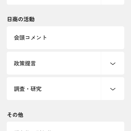
エネルギー・環境
輸入・輸出
東日本大震災関連
海外展開
その他中小企業経営
日商の活動
インボイス制度
多様な人材の活躍推進
会頭コメント
各種制度・助成金
パートナーシップ構築宣言
政策提言
海外情報レポート
経済ミッション
海外展開イニシアティブ
調査・研究
中小企業経営
雇用・労働・社会保障
安全保障貿易管理・技術流出防止に関す
るコラム
観光振興・まちづくり
輸出管理体制構築支援
国土強靭化・社会基盤整備・震災復興
その他
LOBO調査
その他調査
経営者保証に関するガイドライン