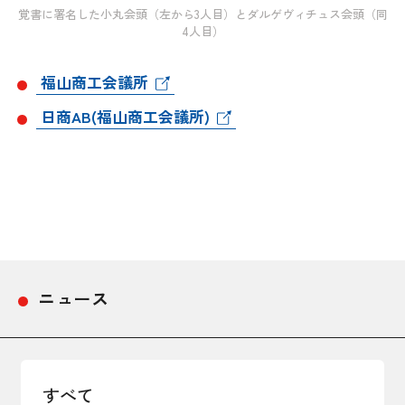
覚書に署名した小丸会頭（左から3人目）とダルゲヴィチュス会頭（同
4人目）
福山商工会議所
日商AB(福山商工会議所)
ニュース
すべて