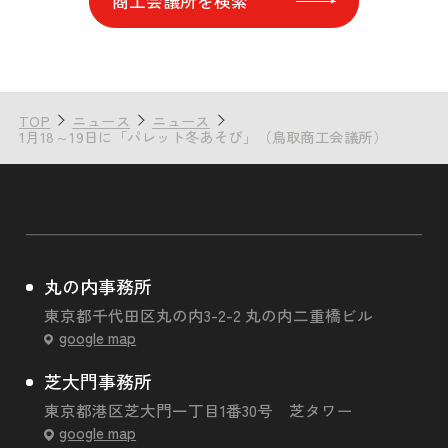
商工会議所を検索
TOP
ニュース
ニュース
1月18～19日に「パレット冬あそび」（鳥取商工会議所）
丸の内事務所
東京都千代田区丸の内3-2-2 丸の内二重橋ビル
google map
芝大門事務所
東京都港区芝大門一丁目1番30号 芝タワー
google map