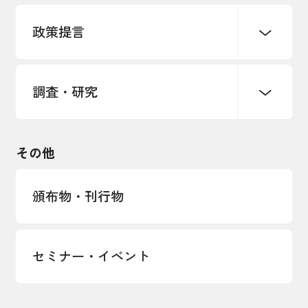
パートナーシップ構築宣言
政策提言
海外情報レポート
経済ミッション
海外展開イニシアティブ
調査・研究
中小企業経営
雇用・労働・社会保障
安全保障貿易管理・技術流出防止に関す
るコラム
観光振興・まちづくり
輸出管理体制構築支援
国土強靭化・社会基盤整備・震災復興
その他
LOBO調査
その他調査
経営者保証に関するガイドライン
頒布物・刊行物
セミナー・イベント