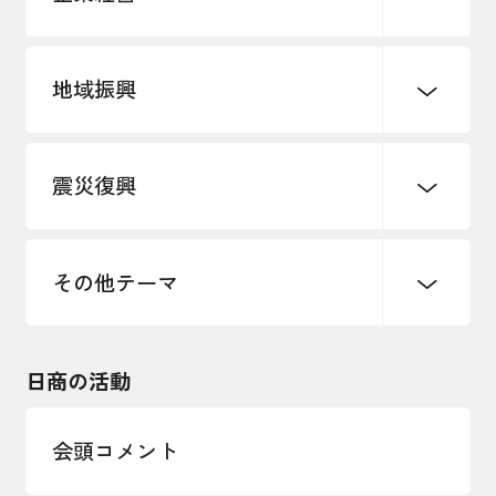
地域振興
創業
知的財産
販路開拓・拡大
デジタル化・DX推進
震災復興
事業承継・引継ぎ支援
まちづくり
観光振興
ものづくり
価格転嫁・取引適正化
税制
地域ブランド
その他地域振興
雇用・労働・人材確保
その他テーマ
令和６年能登半島地震関連
エネルギー・環境
輸入・輸出
東日本大震災関連
海外展開
その他中小企業経営
日商の活動
インボイス制度
多様な人材の活躍推進
会頭コメント
各種制度・助成金