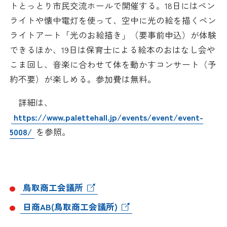
トとっとり市民交流ホールで開催する。18日にはペン
日本商工会議所とは
検定試験
ライトや懐中電灯を使って、空中に光の絵を描くペン
調査・研究
ライトアート「光のお絵描き」（要事前申込）が体験
組織概要
ビジネス交流
できるほか、19日は保育士による絵本のおはなし会や
こま回し、音楽に合わせて体を動かすコンサート（予
役員紹介
海外ビジネス・貿易証明
約不要）が楽しめる。参加費は無料。
日商のあゆみ
情報提供・広報
詳細は、
https://www.palettehall.jp/events/event/event-
委員会・専門委員会
その他サービス
5008/
を参照。
青年部・女性会
日商創立100周年宣言
鳥取商工会議所
日商AB(鳥取商工会議所)
情報公開