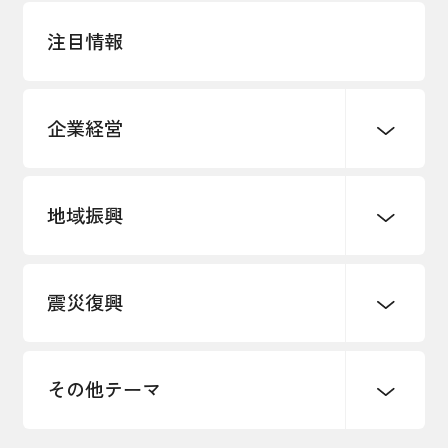
注目情報
企業経営
地域振興
創業
知的財産
販路開拓・拡大
デジタル化・DX推進
震災復興
事業承継・引継ぎ支援
まちづくり
観光振興
ものづくり
価格転嫁・取引適正化
税制
地域ブランド
その他地域振興
雇用・労働・人材確保
その他テーマ
令和６年能登半島地震関連
エネルギー・環境
輸入・輸出
東日本大震災関連