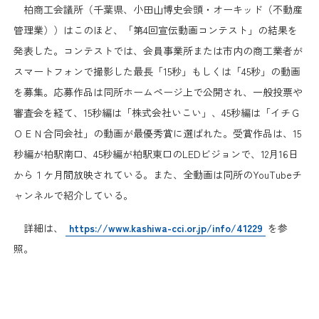
日本商工会議所とは
柏商工会議所（千葉県、小田山博史会頭・オーキッド（不動産
検定試験
管理業））はこのほど、「第4回宣伝動画コンテスト」の結果を
調査・研究
組織概要
発表した。コンテストでは、会員事業所または市内の商工業者が
ビジネス交流
スマートフォンで撮影した最長「15秒」もしくは「45秒」の動画
役員紹介
を募集。応募作品は同所ホームページ上で公開され、一般投票や
海外ビジネス・貿易証明
審査会を経て、15秒編は「株式会社いこい」、45秒編は「イチＧ
日商のあゆみ
ＯＥＮ合同会社」の動画が最優秀賞に選ばれた。受賞作品は、15
情報提供・広報
秒編が柏駅南口、45秒編が柏駅東口のLEDビジョンで、12月16日
委員会・専門委員会
から１ケ月間放映されている。また、全動画は同所のYouTubeチ
その他サービス
ャンネルで紹介している。
青年部・女性会
詳細は、
https://www.kashiwa-cci.or.jp/info/41229
を参
照。
日商創立100周年宣言
情報公開