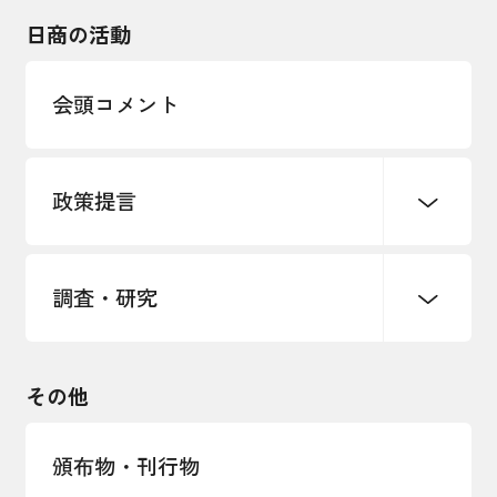
海外展開
その他中小企業経営
日商の活動
インボイス制度
多様な人材の活躍推進
会頭コメント
各種制度・助成金
パートナーシップ構築宣言
政策提言
海外情報レポート
経済ミッション
海外展開イニシアティブ
調査・研究
中小企業経営
雇用・労働・社会保障
安全保障貿易管理・技術流出防止に関す
るコラム
観光振興・まちづくり
輸出管理体制構築支援
国土強靭化・社会基盤整備・震災復興
その他
LOBO調査
その他調査
経営者保証に関するガイドライン
頒布物・刊行物