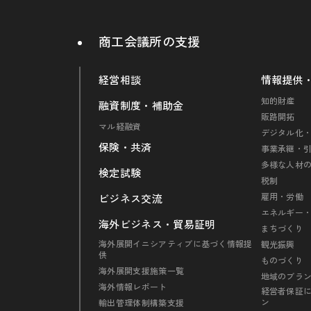
商工会議所の支援
経営相談
情報提供
知的財産
融資制度・補助金
販路開拓
マル経融資
デジタル化・
保険・共済
事業承継・
多様な人材
検定試験
税制
雇用・労働
ビジネス交流
エネルギー
海外ビジネス・貿易証明
まちづくり
海外展開イニシアティブに基づく情報提
観光振興
供
ものづくり
海外展開支援施策一覧
地域のブラ
海外情報レポート
経営者保証
ン
輸出管理体制構築支援