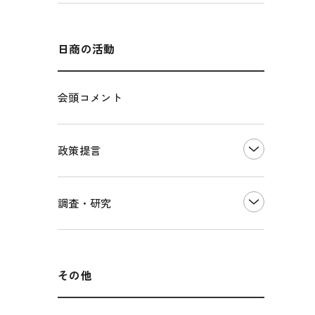
エネルギー・環境
輸入・輸出
インボイス制度
海外展開
その他中小企業経営
多様な人材の活躍推進
日商の活動
各種制度・助成金
パートナーシップ構築宣言
会頭コメント
海外情報レポート
経済ミッション
海外展開イニシアティブ
政策提言
安全保障貿易管理・技術流出防止に関す
るコラム
中小企業経営
調査・研究
輸出管理体制構築支援
雇用・労働・社会保障
経営者保証に関するガイドライン
観光振興・まちづくり
LOBO調査
その他調査
国土強靭化・社会基盤整備・震災復興
その他