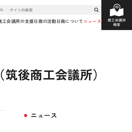
EN
商工会議所
商工会議所の支援
日商の活動
日商について
ニュース
検索
（筑後商工会議所）
ニュース