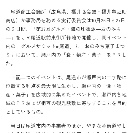
日本商工会議所とは
検定試験
尾道商工会議所（広島県、福井弘会頭・福井亀之助
調査・研究
商店）が事務局を務める実行委員会は10月26日と27日
組織概要
ビジネス交流
の２日間、「第37回グルメ・海の印象派―おのみち
―」をＪＲ尾道駅前東御所緑地で開催し、同イベント
役員紹介
海外ビジネス・貿易証明
内の「グルメサミットin尾道」と「おのみち菓子まつ
り」において、瀬戸内の「食・物産・菓子」をＰＲし
日商のあゆみ
情報提供・広報
た。
委員会・専門委員会
その他サービス
上記二つのイベントは、尾道市が瀬戸内の十字路に
位置する利点を最大限に生かし、瀬戸内の「食・物
青年部・女性会
産・菓子」を広域的に集めたイベントで、瀬戸内各地
域のＰＲおよび相互の観光誘致に寄与することを目的
日商創立100周年宣言
としているもの。
情報公開
当日は尾道市内の事業者のほか、やまなみ街道やし