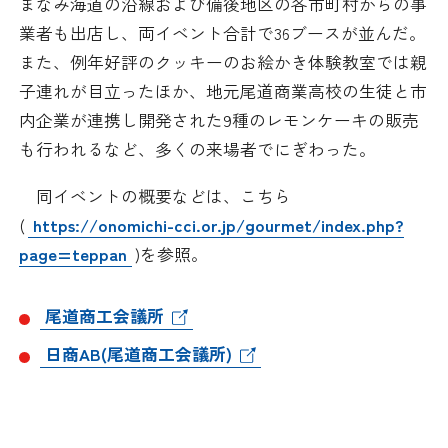
まなみ海道の沿線および備後地区の各市町村からの事
採用情報
業者も出店し、両イベント合計で36ブースが並んだ。
また、例年好評のクッキーのお絵かき体験教室では親
アクセス
子連れが目立ったほか、地元尾道商業高校の生徒と市
内企業が連携し開発された9種のレモンケーキの販売
所信
も行われるなど、多くの来場者でにぎわった。
同イベントの概要などは、こちら
(
https://onomichi-cci.or.jp/gourmet/index.php?
page=teppan
)を参照。
尾道商工会議所
日商AB(尾道商工会議所)