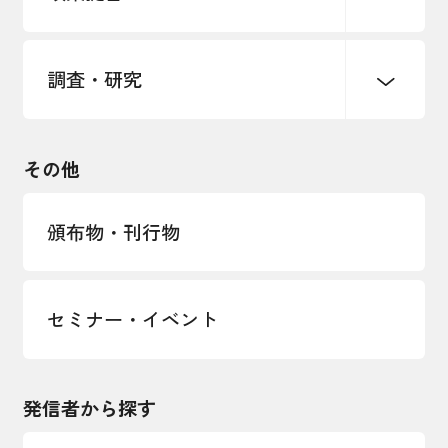
海外情報レポート
経済ミッション
海外展開イニシアティブ
調査・研究
中小企業経営
雇用・労働・社会保障
安全保障貿易管理・技術流出防止に関す
るコラム
観光振興・まちづくり
輸出管理体制構築支援
国土強靭化・社会基盤整備・震災復興
その他
LOBO調査
その他調査
経営者保証に関するガイドライン
頒布物・刊行物
セミナー・イベント
発信者から探す