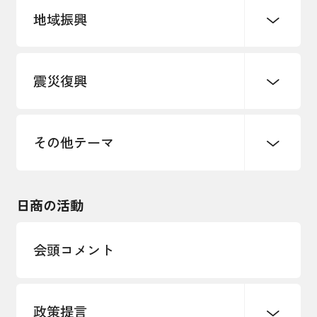
地域振興
創業
知的財産
販路開拓・拡大
デジタル化・DX推進
震災復興
事業承継・引継ぎ支援
まちづくり
観光振興
ものづくり
価格転嫁・取引適正化
税制
地域ブランド
その他地域振興
雇用・労働・人材確保
その他テーマ
令和６年能登半島地震関連
エネルギー・環境
輸入・輸出
東日本大震災関連
海外展開
その他中小企業経営
日商の活動
インボイス制度
多様な人材の活躍推進
会頭コメント
各種制度・助成金
パートナーシップ構築宣言
政策提言