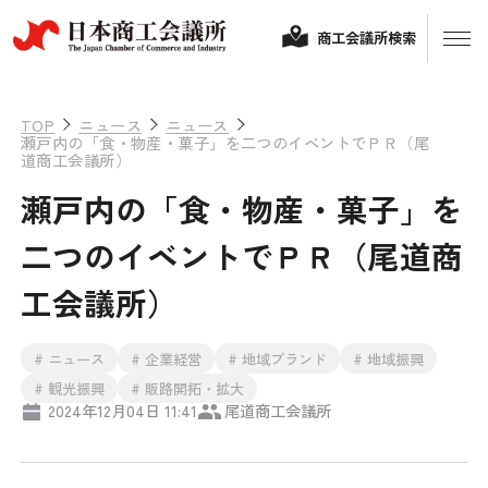
商工会議所検索
TOP
ニュース
ニュース
瀬戸内の「食・物産・菓子」を二つのイベントでＰＲ（尾
道商工会議所）
瀬戸内の「食・物産・菓子」を
二つのイベントでＰＲ（尾道商
工会議所）
経営相談
# ニュース
# 企業経営
# 地域ブランド
# 地域振興
融資制度・補助金
# 観光振興
# 販路開拓・拡大
2024年12月04日 11:41
尾道商工会議所
会頭コメント
保険・共済
政策提言