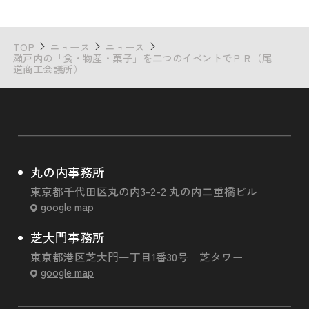
TOP
ニュース
ニュース
瀬戸内の「食・物産・菓子」を二つのイベントでＰＲ（尾
道商工会議所）
丸の内事務所
東京都千代田区丸の内3-2-2 丸の内二重橋ビル
google map
芝大門事務所
東京都港区芝大門一丁目1番30号 芝タワー
google map