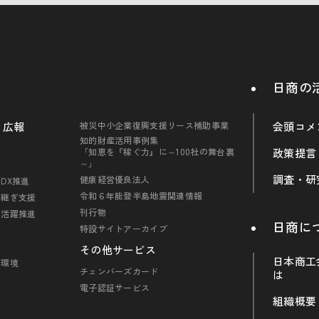
日商の
・広報
被災中小企業復興支援リース補助事業
会頭コメ
知的財産活用事例集
「知恵を『稼ぐ力』に～100社の舞台裏
政策提言
～」
調査・研
健康経営優良法人
DX推進
令和６年能登半島地震関連情報
引継ぎ支援
刊行物
の活躍推進
日商に
特設サイトアーカイブ
その他サービス
日本商工
・環境
チェンバーズカード
は
電子認証サービス
組織概要