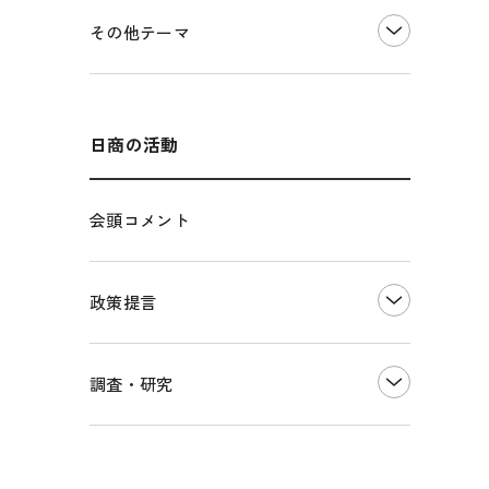
価格転嫁・取引適正化
税制
その他地域振興
令和６年能登半島地震関連
その他テーマ
雇用・労働・人材確保
東日本大震災関連
エネルギー・環境
輸入・輸出
インボイス制度
海外展開
その他中小企業経営
多様な人材の活躍推進
日商の活動
各種制度・助成金
パートナーシップ構築宣言
会頭コメント
海外情報レポート
経済ミッション
海外展開イニシアティブ
政策提言
安全保障貿易管理・技術流出防止に関す
るコラム
中小企業経営
調査・研究
輸出管理体制構築支援
雇用・労働・社会保障
経営者保証に関するガイドライン
観光振興・まちづくり
LOBO調査
その他調査
国土強靭化・社会基盤整備・震災復興