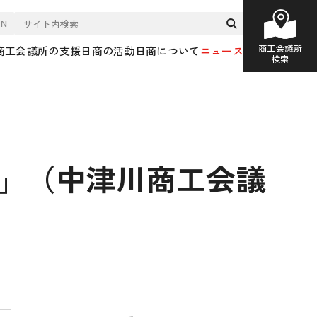
EN
商工会議所
商工会議所の支援
日商の活動
日商について
ニュース
検索
市」（中津川商工会議