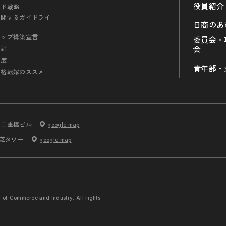
役員紹介
ンド戦略
に関するガイドライ
日商のあ
シップ構築宣言
委員会・
会計
会
制度
青年部・
価格転嫁のススメ
内二重橋ビル
google map
 芝タワー
google map
r of Commerce and
Industry. All rights