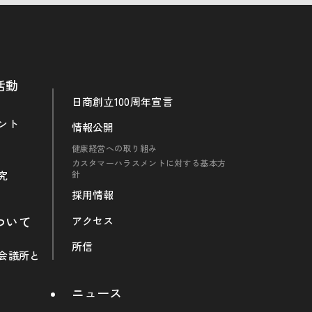
活動
日商創立100周年宣言
ント
情報公開
健康経営への取り組み
カスタマーハラスメントに対する基本方
究
針
採用情報
ついて
アクセス
所信
会議所と
ニュース