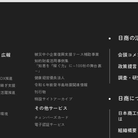
日商の
・広報
被災中小企業復興支援リース補助事業
会頭コメ
知的財産活用事例集
「知恵を『稼ぐ力』に～100社の舞台裏
政策提言
～」
調査・研
健康経営優良法人
DX推進
令和６年能登半島地震関連情報
引継ぎ支援
刊行物
の活躍推進
日商に
特設サイトアーカイブ
その他サービス
日本商工
・環境
チェンバーズカード
は
電子認証サービス
組織概要