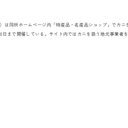
）は同所ホームページ内「特産品・名産品ショップ」でカニ
20
日まで開催している。サイト内ではカニを扱う地元事業者