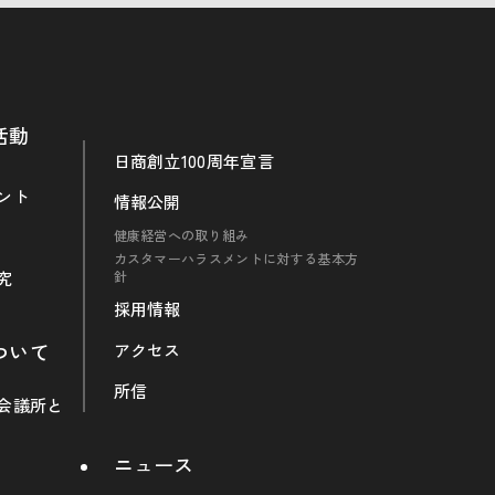
活動
日商創立100周年宣言
ント
情報公開
健康経営への取り組み
カスタマーハラスメントに対する基本方
究
針
採用情報
ついて
アクセス
所信
会議所と
ニュース