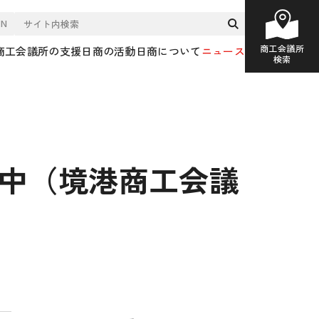
EN
商工会議所
商工会議所の支援
日商の活動
日商について
ニュース
検索
催中（境港商工会議