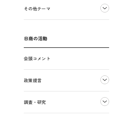
価格転嫁・取引適正化
税制
その他地域振興
令和６年能登半島地震関連
その他テーマ
雇用・労働・人材確保
東日本大震災関連
エネルギー・環境
輸入・輸出
インボイス制度
海外展開
その他中小企業経営
多様な人材の活躍推進
日商の活動
各種制度・助成金
パートナーシップ構築宣言
会頭コメント
海外情報レポート
経済ミッション
海外展開イニシアティブ
政策提言
安全保障貿易管理・技術流出防止に関す
るコラム
中小企業経営
調査・研究
輸出管理体制構築支援
雇用・労働・社会保障
経営者保証に関するガイドライン
観光振興・まちづくり
LOBO調査
その他調査
国土強靭化・社会基盤整備・震災復興