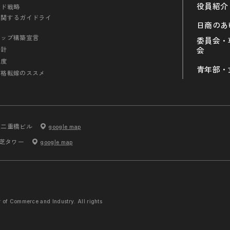
役員紹介
ンド戦略
に関するガイドライ
日商のあ
シップ構築宣言
委員会・
会計
会
制度
青年部・
価格転嫁のススメ
内二重橋ビル
google map
 芝タワー
google map
r of Commerce and
Industry. All rights