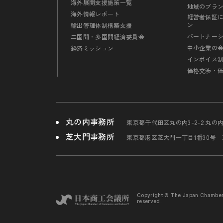
海外展開支援施策一覧
地域のブラ
海外情報レポート
経営者保証
ン
輸出管理体制構築支援
パートナー
二国間・多国間経済委員会
中小企業の
経済ミッション
インボイス
価格交渉・
丸の内事務所
東京都千代田区丸の内3-2-2 丸の
芝大門事務所
東京都港区芝大門一丁目1番30号
Copyright © The Japan Chambe
reserved.