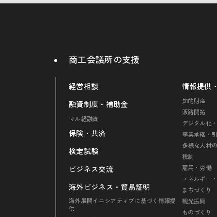
商工会議所の支援
経営相談
情報提供
知的財産
融資制度・補助金
販路開拓
マル経融資
デジタル化・
保険・共済
事業承継・
多様な人材
検定試験
税制
雇用・労働
ビジネス交流
エネルギー
海外ビジネス・貿易証明
まちづくり
海外展開イニシアティブに基づく情報提
観光振興
供
ものづくり