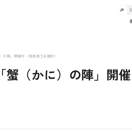
JP
かに）の陣」開催中（境港商工会議所）
まで「蟹（かに）の陣」開