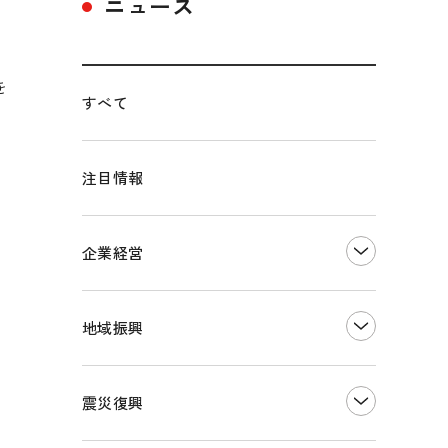
ニュース
を
すべて
を
注目情報
企業経営
創業
知的財産
地域振興
販路開拓・拡大
デジタル化・DX推進
まちづくり
観光振興
震災復興
事業承継・引継ぎ支援
ものづくり
地域ブランド