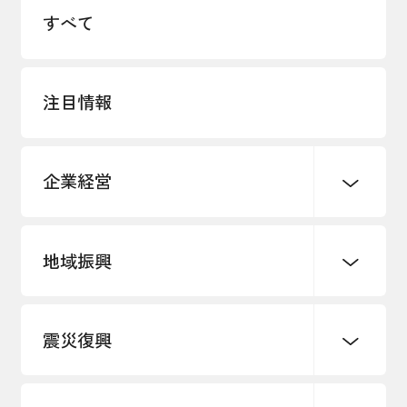
すべて
注目情報
企業経営
地域振興
創業
知的財産
販路開拓・拡大
デジタル化・DX推進
震災復興
事業承継・引継ぎ支援
まちづくり
観光振興
ものづくり
価格転嫁・取引適正化
税制
地域ブランド
その他地域振興