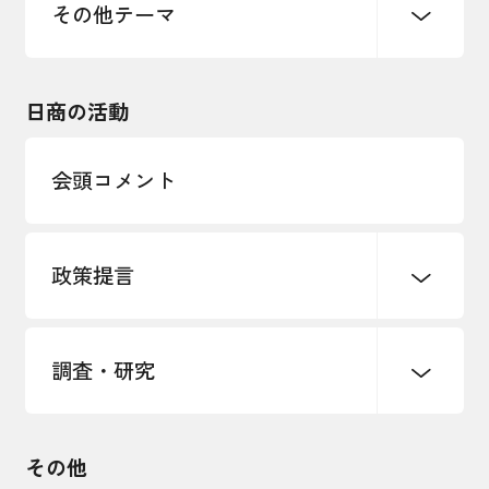
雇用・労働・人材確保
その他テーマ
令和６年能登半島地震関連
エネルギー・環境
輸入・輸出
東日本大震災関連
海外展開
その他中小企業経営
日商の活動
インボイス制度
多様な人材の活躍推進
会頭コメント
各種制度・助成金
パートナーシップ構築宣言
政策提言
海外情報レポート
経済ミッション
海外展開イニシアティブ
調査・研究
中小企業経営
雇用・労働・社会保障
安全保障貿易管理・技術流出防止に関す
るコラム
観光振興・まちづくり
輸出管理体制構築支援
国土強靭化・社会基盤整備・震災復興
その他
LOBO調査
その他調査
経営者保証に関するガイドライン