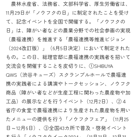
農林水産省、法務省、文部科学省、厚生労働省は、
日本商工会議所とは
検定試験
11月29日が「ノウフクの日」に制定されたことを受け
調査・研究
て、記念イベントを全国で開催する。「ノウフクの
組織概要
ビジネス交流
日」は、障がい者などの農業分野での社会参画の実現
（農福連携）を推進する「農福連携等推進ビジョン
役員紹介
海外ビジネス・貿易証明
（2024改訂版）」（6月5日決定）において制定された
もの。この日、総理官邸に農福連携の実践者を招いて
日商のあゆみ
情報提供・広報
交流会を開催することを皮切りに、①SHIBUYA
QWS（渋谷キューズ）スクランブルホールで農福連
委員会・専門委員会
その他サービス
携の実践者による講演やトークセッション、ノウフク
商品（障がい者などが生産工程に関わった農産物や加
青年部・女性会
工品）の展示などを行うイベント（12月2日）、②４
日商創立100周年宣言
省庁の食堂で農福連携により生産された農産物を用い
たメニューの提供を行う「ノウフクフェア」（11月25
情報公開
日～12月6日）、③全国43カ所で普及・啓発イベント
を行う「ノウフクウイーク2024」（11月21日～12月31