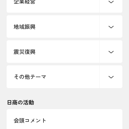
企業経営
地域振興
創業
知的財産
販路開拓・拡大
デジタル化・DX推進
震災復興
事業承継・引継ぎ支援
まちづくり
観光振興
ものづくり
価格転嫁・取引適正化
税制
地域ブランド
その他地域振興
雇用・労働・人材確保
その他テーマ
令和６年能登半島地震関連
エネルギー・環境
輸入・輸出
東日本大震災関連
海外展開
その他中小企業経営
日商の活動
インボイス制度
多様な人材の活躍推進
会頭コメント
各種制度・助成金