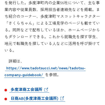
を発行した。多度津町内の企業
56
社について、主な事
日本商工会議所とは
検定試験
業内容や従業員数、採用担当者連絡先などを掲載。ま
調査・研究
ち紹介のコーナー、多度津町マスコットキャラクター
組織概要
ビジネス交流
「さくらちゃん」による工場見学のページも載せてい
る。同所などで配布しているほか、ホームページから
役員紹介
海外ビジネス・貿易証明
もダウンロードできる。これから就職先を探す学生、
地元で転職先を探している人などに活用を呼び掛けて
日商のあゆみ
情報提供・広報
いる。
委員会・専門委員会
その他サービス
詳細は、
https://www.tadotsucci.net/news/tadotsu-
青年部・女性会
company-guidebook/
を参照。
日商創立100周年宣言
多度津商工会議所
情報公開
日商AB(多度津商工会議所)