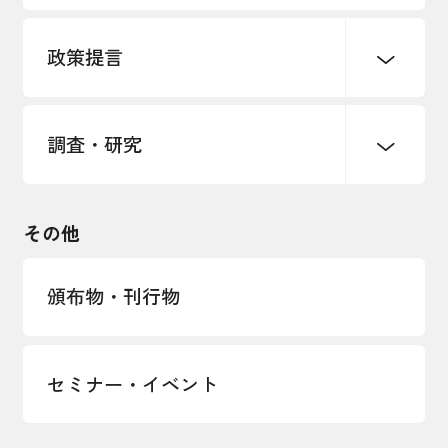
パートナーシップ構築宣言
政策提言
海外情報レポート
経済ミッション
海外展開イニシアティブ
調査・研究
中小企業経営
雇用・労働・社会保障
安全保障貿易管理・技術流出防止に関す
るコラム
観光振興・まちづくり
輸出管理体制構築支援
国土強靭化・社会基盤整備・震災復興
その他
LOBO調査
その他調査
経営者保証に関するガイドライン
頒布物・刊行物
セミナー・イベント