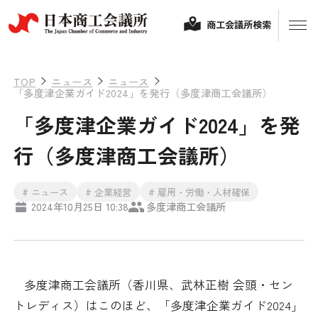
商工会議所検索
TOP
ニュース
ニュース
「多度津企業ガイド2024」を発行（多度津商工会議所）
「多度津企業ガイド2024」を発
行（多度津商工会議所）
# ニュース
# 企業経営
# 雇用・労働・人材確保
2024年10月25日 10:38
多度津商工会議所
経営相談
融資制度・補助金
会頭コメント
多度津商工会議所（香川県、武林正樹
会頭・セン
保険・共済
トレディス）はこのほど、「多度津企業ガイド
2024
」
政策提言