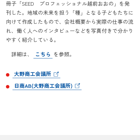
冊子「SEED プロフェッショナル越前おおの」を発
日本商工会議所とは
検定試験
刊した。地域の未来を担う「種」となる子どもたちに
調査・研究
向けて作成したもので、会社概要から実際の仕事の流
組織概要
ビジネス交流
れ、働く人へのインタビューなどを写真付きで分かり
やすく紹介している。
役員紹介
海外ビジネス・貿易証明
詳細は、
こちら
を参照。
日商のあゆみ
情報提供・広報
大野商工会議所
委員会・専門委員会
その他サービス
日商AB(大野商工会議所)
青年部・女性会
日商創立100周年宣言
情報公開