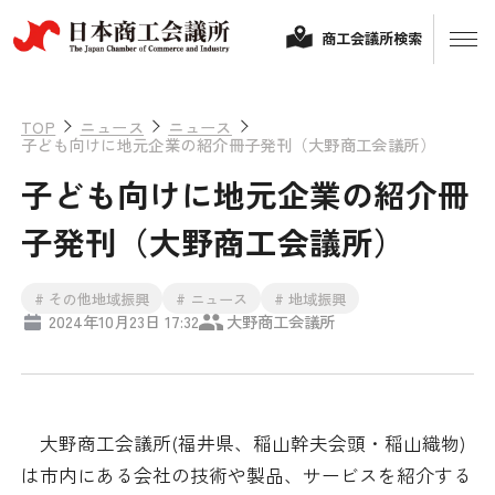
商工会議所検索
TOP
ニュース
ニュース
子ども向けに地元企業の紹介冊子発刊（大野商工会議所）
子ども向けに地元企業の紹介冊
子発刊（大野商工会議所）
# その他地域振興
# ニュース
# 地域振興
2024年10月23日 17:32
大野商工会議所
経営相談
融資制度・補助金
会頭コメント
大野商工会議所(福井県、稲山幹夫会頭・稲山織物)
保険・共済
は市内にある会社の技術や製品、サービスを紹介する
政策提言