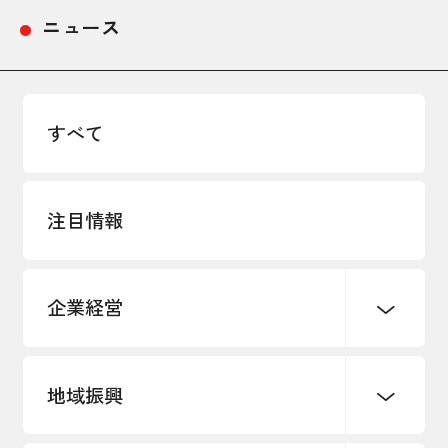
ニュース
採用情報
アクセス
すべて
所信
注目情報
企業経営
地域振興
創業
知的財産
販路開拓・拡大
デジタル化・DX推進