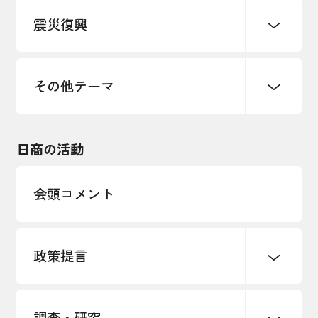
震災復興
事業承継・引継ぎ支援
まちづくり
観光振興
ものづくり
価格転嫁・取引適正化
税制
地域ブランド
その他地域振興
雇用・労働・人材確保
その他テーマ
令和６年能登半島地震関連
エネルギー・環境
輸入・輸出
東日本大震災関連
海外展開
その他中小企業経営
日商の活動
インボイス制度
多様な人材の活躍推進
会頭コメント
各種制度・助成金
パートナーシップ構築宣言
政策提言
海外情報レポート
経済ミッション
海外展開イニシアティブ
調査・研究