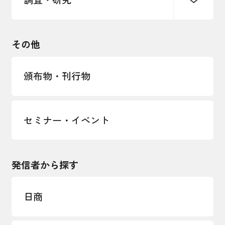
中小企業経営
雇用・労働・社会保障
安全保障貿易管理・技術流出防止に関す
るコラム
観光振興・まちづくり
輸出管理体制構築支援
国土強靭化・社会基盤整備・震災復興
その他
LOBO調査
その他調査
経営者保証に関するガイドライン
頒布物・刊行物
セミナー・イベント
発信者から探す
日商