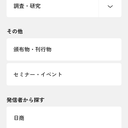
調査・研究
中小企業経営
雇用・労働・社会保障
安全保障貿易管理・技術流出防止に関す
るコラム
観光振興・まちづくり
輸出管理体制構築支援
国土強靭化・社会基盤整備・震災復興
その他
LOBO調査
その他調査
経営者保証に関するガイドライン
頒布物・刊行物
セミナー・イベント
発信者から探す
日商