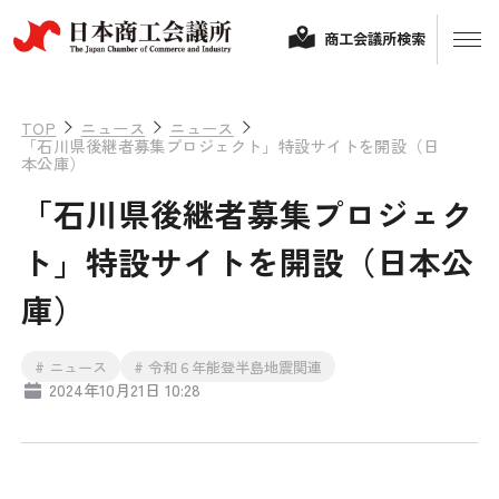
商工会議所検索
TOP
ニュース
ニュース
「石川県後継者募集プロジェクト」特設サイトを開設（日
本公庫）
「石川県後継者募集プロジェク
ト」特設サイトを開設（日本公
庫）
経営相談
# ニュース
# 令和６年能登半島地震関連
2024年10月21日 10:28
融資制度・補助金
会頭コメント
保険・共済
政策提言