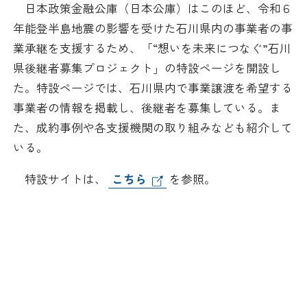
日本政策金融公庫（日本公庫）はこのほど、令和６
日本商工会議所とは
検定試験
年能登半島地震の影響を受けた石川県内の事業者の事
調査・研究
業承継を支援するため、「“想いを未来につなぐ”石川
組織概要
ビジネス交流
県後継者募集プロジェクト」の特設ページを開設し
た。特設ページでは、石川県内で事業譲渡を希望する
役員紹介
海外ビジネス・貿易証明
事業者の情報を掲載し、後継者を募集している。ま
た、成約事例や各支援機関の取り組みなども紹介して
日商のあゆみ
情報提供・広報
いる。
委員会・専門委員会
その他サービス
特設サイトは、
こちら
を参照。
青年部・女性会
日商創立100周年宣言
情報公開