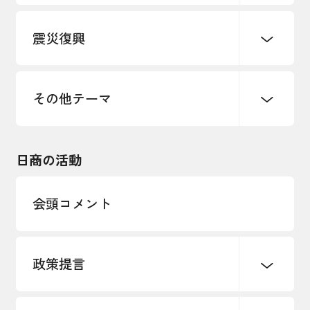
デジタル化・DX推進
震災復興
事業承継・引継ぎ支援
まちづくり
観光振興
ものづくり
価格転嫁・取引適正化
税制
地域ブランド
その他地域振興
雇用・労働・人材確保
その他テーマ
令和６年能登半島地震関連
エネルギー・環境
輸入・輸出
東日本大震災関連
海外展開
その他中小企業経営
日商の活動
インボイス制度
多様な人材の活躍推進
会頭コメント
各種制度・助成金
パートナーシップ構築宣言
政策提言
海外情報レポート
経済ミッション
海外展開イニシアティブ