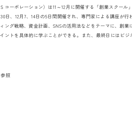
Ｓコーポレーション）は
11
～
12
月に開催する「創業スクール
、
30
日、
12
月
7
、
14
日の
5
日間開催され、専門家による講座が行
ィング戦略、資金計画、
SNS
の活用法などをテーマに、創業
イントを具体的に学ぶことができる。また、最終日にはビジ
を参照