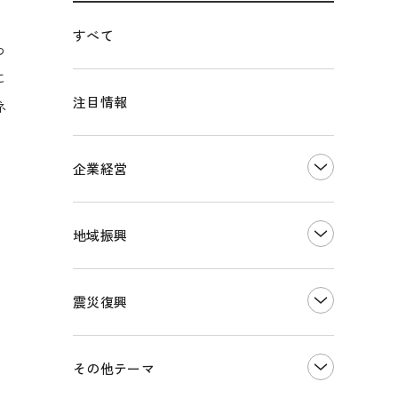
」
すべて
わ
に
注目情報
ネ
企業経営
創業
知的財産
地域振興
販路開拓・拡大
デジタル化・DX推進
まちづくり
観光振興
震災復興
事業承継・引継ぎ支援
ものづくり
地域ブランド
価格転嫁・取引適正化
税制
その他地域振興
令和６年能登半島地震関連
その他テーマ
雇用・労働・人材確保
東日本大震災関連