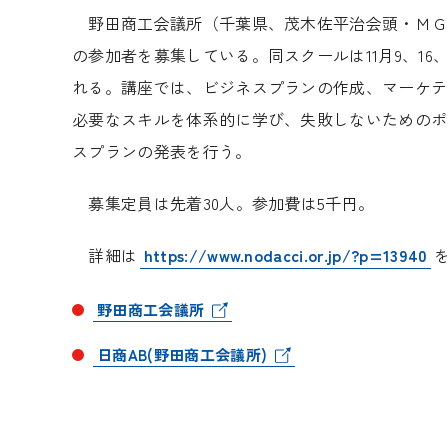
野田商工会議所（千葉県、茂木佐平治会頭・ＭＧ
の参加者を募集している。同スクールは
11
月
9
、
16
れる。講座では、ビジネスプランの作成、マーケテ
必要なスキルを体系的に学び、失敗しないためのポ
スプランの発表を行う。
募集定員は先着
30
人。参加費は
5
千円。
詳細は
https://www.nodacci.or.jp/?p=13940
野田商工会議所
日商AB(野田商工会議所)