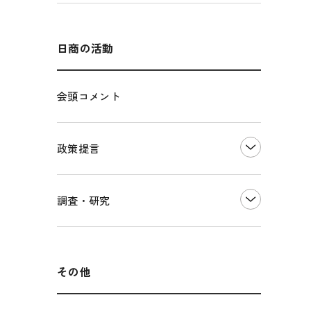
エネルギー・環境
輸入・輸出
インボイス制度
海外展開
その他中小企業経営
多様な人材の活躍推進
日商の活動
各種制度・助成金
パートナーシップ構築宣言
会頭コメント
海外情報レポート
経済ミッション
海外展開イニシアティブ
政策提言
安全保障貿易管理・技術流出防止に関す
るコラム
中小企業経営
調査・研究
輸出管理体制構築支援
雇用・労働・社会保障
経営者保証に関するガイドライン
観光振興・まちづくり
LOBO調査
その他調査
国土強靭化・社会基盤整備・震災復興
その他