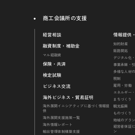
商工会議所の支援
経営相談
情報提供
知的財産
融資制度・補助金
販路開拓
マル経融資
デジタル化・
保険・共済
事業承継・
多様な人材
検定試験
税制
雇用・労働
ビジネス交流
エネルギー
海外ビジネス・貿易証明
まちづくり
海外展開イニシアティブに基づく情報提
観光振興
供
ものづくり
海外展開支援施策一覧
地域のブラ
海外情報レポート
経営者保証
ン
輸出管理体制構築支援