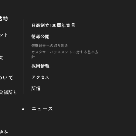
活動
日商創立100周年宣言
ント
情報公開
健康経営への取り組み
カスタマーハラスメントに対する基本方
究
針
採用情報
ついて
アクセス
所信
会議所と
ニュース
ゆみ