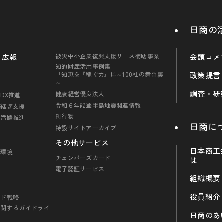
日商の
・広報
被災中小企業復興支援リース補助事業
会頭コメ
知的財産活用事例集
「知恵を『稼ぐ力』に～100社の舞台裏
政策提言
～」
調査・研
健康経営優良法人
DX推進
令和６年能登半島地震関連情報
引継ぎ支援
刊行物
の活躍推進
日商に
特設サイトアーカイブ
その他サービス
日本商工
・環境
チェンバーズカード
は
電子認証サービス
組織概要
役員紹介
ンド戦略
に関するガイドライ
日商のあ