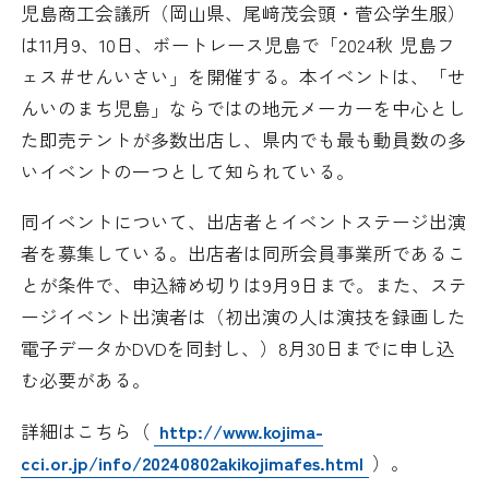
児島商工会議所（岡山県、尾﨑茂会頭・菅公学生服）
日本商工会議所とは
検定試験
は11月9、10日、ボートレース児島で「2024秋 児島フ
調査・研究
ェス＃せんいさい」を開催する。本イベントは、「せ
組織概要
ビジネス交流
んいのまち児島」ならではの地元メーカーを中心とし
た即売テントが多数出店し、県内でも最も動員数の多
役員紹介
海外ビジネス・貿易証明
いイベントの一つとして知られている。
日商のあゆみ
情報提供・広報
同イベントについて、出店者とイベントステージ出演
者を募集している。出店者は同所会員事業所であるこ
委員会・専門委員会
その他サービス
とが条件で、申込締め切りは9月9日まで。また、ステ
ージイベント出演者は（初出演の人は演技を録画した
青年部・女性会
電子データかDVDを同封し、）8月30日までに申し込
む必要がある。
日商創立100周年宣言
詳細はこちら（
http://www.kojima-
情報公開
cci.or.jp/info/20240802akikojimafes.html
）。