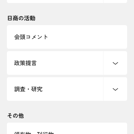
エネルギー・環境
輸入・輸出
東日本大震災関連
海外展開
その他中小企業経営
日商の活動
インボイス制度
多様な人材の活躍推進
会頭コメント
各種制度・助成金
パートナーシップ構築宣言
政策提言
海外情報レポート
経済ミッション
海外展開イニシアティブ
調査・研究
中小企業経営
雇用・労働・社会保障
安全保障貿易管理・技術流出防止に関す
るコラム
観光振興・まちづくり
輸出管理体制構築支援
国土強靭化・社会基盤整備・震災復興
その他
LOBO調査
その他調査
経営者保証に関するガイドライン