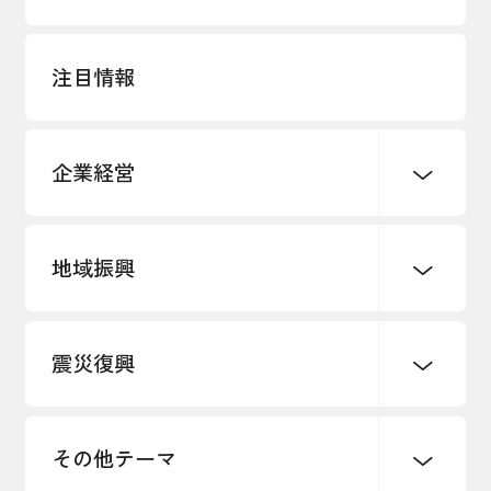
注目情報
企業経営
地域振興
創業
知的財産
販路開拓・拡大
デジタル化・DX推進
震災復興
事業承継・引継ぎ支援
まちづくり
観光振興
ものづくり
価格転嫁・取引適正化
税制
地域ブランド
その他地域振興
雇用・労働・人材確保
その他テーマ
令和６年能登半島地震関連