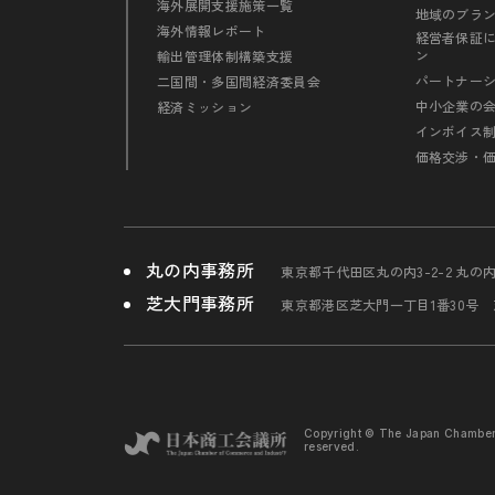
海外展開支援施策一覧
地域のブラ
海外情報レポート
経営者保証
ン
輸出管理体制構築支援
パートナー
二国間・多国間経済委員会
中小企業の
経済ミッション
インボイス
価格交渉・
丸の内事務所
東京都千代田区丸の内3-2-2 丸の
芝大門事務所
東京都港区芝大門一丁目1番30号
Copyright © The Japan Chambe
reserved.