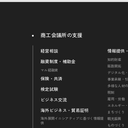
商工会議所の支援
経営相談
情報提供
知的財産
融資制度・補助金
販路開拓
マル経融資
デジタル化・
保険・共済
事業承継・
多様な人材
検定試験
税制
雇用・労働
ビジネス交流
エネルギー
海外ビジネス・貿易証明
まちづくり
海外展開イニシアティブに基づく情報提
観光振興
供
ものづくり