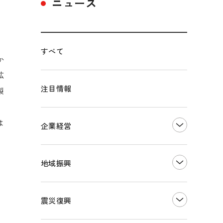
ニュース
」
すべて
か
拡
注目情報
製
・
は
企業経営
創業
知的財産
地域振興
販路開拓・拡大
デジタル化・DX推進
まちづくり
観光振興
震災復興
事業承継・引継ぎ支援
ものづくり
地域ブランド