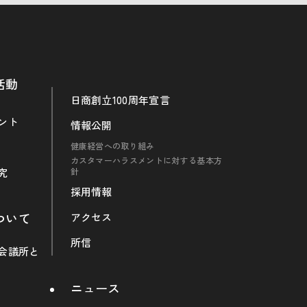
活動
日商創立100周年宣言
ント
情報公開
健康経営への取り組み
カスタマーハラスメントに対する基本方
究
針
採用情報
ついて
アクセス
所信
会議所と
ニュース