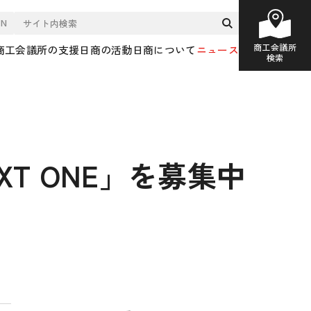
EN
商工会議所
商工会議所の支援
日商の活動
日商について
ニュース
検索
T ONE」を募集中