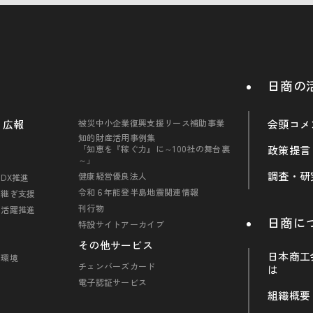
日商の
・広報
被災中小企業復興支援リース補助事業
会頭コメ
知的財産活用事例集
「知恵を『稼ぐ力』に～100社の舞台裏
政策提言
～」
調査・研
健康経営優良法人
DX推進
令和６年能登半島地震関連情報
引継ぎ支援
刊行物
の活躍推進
日商に
特設サイトアーカイブ
その他サービス
日本商工
・環境
チェンバーズカード
は
電子認証サービス
組織概要