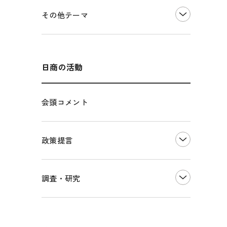
価格転嫁・取引適正化
税制
その他地域振興
令和６年能登半島地震関連
その他テーマ
雇用・労働・人材確保
東日本大震災関連
エネルギー・環境
輸入・輸出
インボイス制度
海外展開
その他中小企業経営
多様な人材の活躍推進
日商の活動
各種制度・助成金
パートナーシップ構築宣言
会頭コメント
海外情報レポート
経済ミッション
海外展開イニシアティブ
政策提言
安全保障貿易管理・技術流出防止に関す
るコラム
中小企業経営
調査・研究
輸出管理体制構築支援
雇用・労働・社会保障
経営者保証に関するガイドライン
観光振興・まちづくり
LOBO調査
その他調査
国土強靭化・社会基盤整備・震災復興