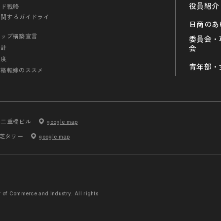
役員紹介
ンド戦略
に関するガイドライ
日商のあ
シップ構築宣言
委員会・
会計
会
制度
青年部・
価格転嫁のススメ
内二重橋ビル
google map
 芝タワー
google map
r of Commerce and
Industry. All rights