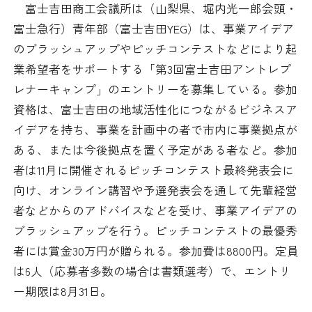
富士吉田商工会議所は（山梨県、堀内光一郎会頭・
日本商工会議所とは
検定試験
富士急行）青年部（富士吉田YEG）は、事業アイデア
調査・研究
のブラッシュアップやピッチコンテストなどにより起
組織概要
ビジネス交流
業希望者をサポートする「第3回富士吉田アントレプ
レナーキャンプ」のエントリーを募集している。参加
役員紹介
海外ビジネス・貿易証明
資格は、富士吉田の地域活性化につながるビジネスア
イデアを持ち、事業を計画中の者で市内に事業拠点が
日商のあゆみ
情報提供・広報
ある、または今後拠点を置く予定がある者など。参加
者は11月に開催されるピッチコンテスト最終発表会に
委員会・専門委員会
その他サービス
向け、オンライン講習や予選発表会を通して先輩経営
者などからのアドバイスなどを受け、事業アイデアの
青年部・女性会
ブラッシュアップを行う。ピッチコンテストの最優秀
日商創立100周年宣言
者には賞金30万円が贈られる。参加費は8800円。定員
は6人（応募者多数の場合は書類選考）で、エントリ
情報公開
ー期限は8月31日。