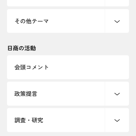
価格転嫁・取引適正化
税制
地域ブランド
その他地域振興
雇用・労働・人材確保
その他テーマ
令和６年能登半島地震関連
エネルギー・環境
輸入・輸出
東日本大震災関連
海外展開
その他中小企業経営
日商の活動
インボイス制度
多様な人材の活躍推進
会頭コメント
各種制度・助成金
パートナーシップ構築宣言
政策提言
海外情報レポート
経済ミッション
海外展開イニシアティブ
調査・研究
中小企業経営
雇用・労働・社会保障
安全保障貿易管理・技術流出防止に関す
るコラム
観光振興・まちづくり