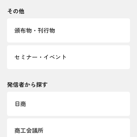
輸出管理体制構築支援
国土強靭化・社会基盤整備・震災復興
その他
LOBO調査
その他調査
経営者保証に関するガイドライン
頒布物・刊行物
セミナー・イベント
発信者から探す
日商
商工会議所