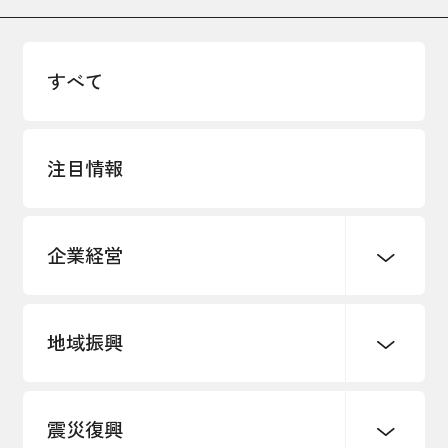
すべて
注目情報
企業経営
地域振興
創業
知的財産
販路開拓・拡大
デジタル化・DX推進
震災復興
事業承継・引継ぎ支援
まちづくり
観光振興
ものづくり