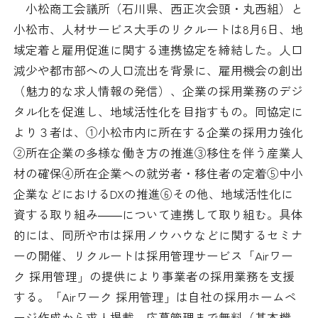
小松商工会議所（石川県、西正次会頭・丸西組）と
日本商工会議所とは
検定試験
小松市、人材サービス大手のリクルートは8月6日、地
調査・研究
域定着と雇用促進に関する連携協定を締結した。人口
組織概要
ビジネス交流
減少や都市部への人口流出を背景に、雇用機会の創出
（魅力的な求人情報の発信）、企業の採用業務のデジ
役員紹介
海外ビジネス・貿易証明
タル化を促進し、地域活性化を目指すもの。同協定に
より３者は、①小松市内に所在する企業の採用力強化
日商のあゆみ
情報提供・広報
②所在企業の多様な働き方の推進③移住を伴う産業人
材の確保④所在企業への就労者・移住者の定着⑤中小
委員会・専門委員会
その他サービス
企業などにおけるDXの推進⑥その他、地域活性化に
資する取り組み――について連携して取り組む。具体
青年部・女性会
的には、同所や市は採用ノウハウなどに関するセミナ
日商創立100周年宣言
ーの開催、リクルートは採用管理サービス「Airワー
ク 採用管理」の提供により事業者の採用業務を支援
情報公開
する。「Airワーク 採用管理」は自社の採用ホームペ
ージ作成から求人掲載、応募管理まで無料（基本機