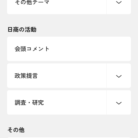
その他テーマ
令和６年能登半島地震関連
エネルギー・環境
輸入・輸出
東日本大震災関連
海外展開
その他中小企業経営
日商の活動
インボイス制度
多様な人材の活躍推進
会頭コメント
各種制度・助成金
パートナーシップ構築宣言
政策提言
海外情報レポート
経済ミッション
海外展開イニシアティブ
調査・研究
中小企業経営
雇用・労働・社会保障
安全保障貿易管理・技術流出防止に関す
るコラム
観光振興・まちづくり
輸出管理体制構築支援
国土強靭化・社会基盤整備・震災復興
その他
LOBO調査
その他調査
経営者保証に関するガイドライン