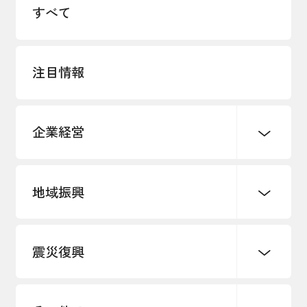
すべて
注目情報
企業経営
地域振興
創業
知的財産
販路開拓・拡大
デジタル化・DX推進
震災復興
事業承継・引継ぎ支援
まちづくり
観光振興
ものづくり
価格転嫁・取引適正化
税制
地域ブランド
その他地域振興
雇用・労働・人材確保