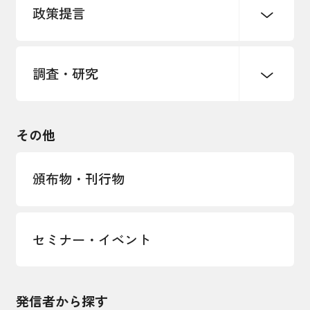
政策提言
海外情報レポート
経済ミッション
海外展開イニシアティブ
調査・研究
中小企業経営
雇用・労働・社会保障
安全保障貿易管理・技術流出防止に関す
るコラム
観光振興・まちづくり
輸出管理体制構築支援
国土強靭化・社会基盤整備・震災復興
その他
LOBO調査
その他調査
経営者保証に関するガイドライン
頒布物・刊行物
セミナー・イベント
発信者から探す