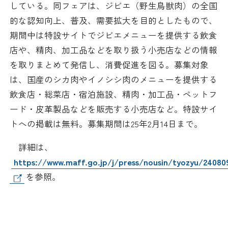
している。同フェアは、ジビエ（野生鳥獣肉）の全国
日本商工会議所とは
検定試験
的な認知向上、普及、需要拡大を目的としたもので、
調査・研究
期間中は特設サイトでジビエメニューを提供する飲食
組織概要
ビジネス交流
店や、精肉、加工品などを取り扱う小売店などの情報
を取りまとめて発信し、消費促進を図る。募集対象
役員紹介
海外ビジネス・貿易証明
は、国産のシカ肉やイノシシ肉のメニューを提供する
飲食店・総菜店・宿泊施設、精肉・加工品・ペットフ
日商のあゆみ
情報提供・広報
ード・皮革製品などを販売する小売店など。特設サイ
トへの掲載は無料。募集期間は25年2月14日まで。
委員会・専門委員会
その他サービス
詳細は、
青年部・女性会
https://www.maff.go.jp/j/press/nousin/tyozyu/24080
を参照。
日商創立100周年宣言
情報公開