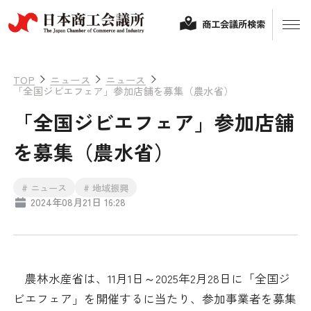
商工会議所検索
TOP
ニュース
ニュース
「全国ジビエフェア」参加店舗を募集（農水省）
「全国ジビエフェア」参加店舗
を募集（農水省）
# ニュース
# 地域振興
2024年08月21日 16:28
経営相談
融資制度・補助金
会頭コメント
農林水産省は、11月1日～2025年2月28日に「全国ジ
保険・共済
ビエフェア」を開催するに当たり、参加事業者を募集
政策提言