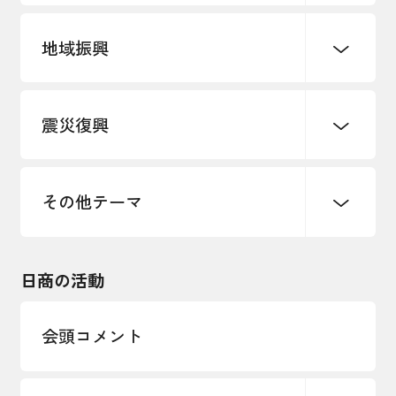
地域振興
創業
知的財産
販路開拓・拡大
デジタル化・DX推進
震災復興
事業承継・引継ぎ支援
まちづくり
観光振興
ものづくり
価格転嫁・取引適正化
税制
地域ブランド
その他地域振興
雇用・労働・人材確保
その他テーマ
令和６年能登半島地震関連
エネルギー・環境
輸入・輸出
東日本大震災関連
海外展開
その他中小企業経営
日商の活動
インボイス制度
多様な人材の活躍推進
会頭コメント
各種制度・助成金
パートナーシップ構築宣言