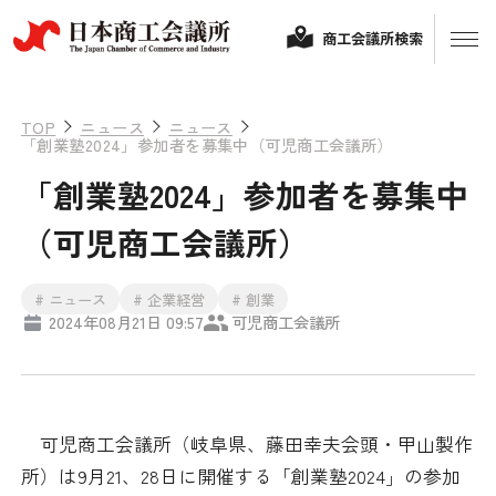
商工会議所検索
TOP
ニュース
ニュース
「創業塾2024」参加者を募集中（可児商工会議所）
「創業塾2024」参加者を募集中
（可児商工会議所）
# ニュース
# 企業経営
# 創業
2024年08月21日 09:57
可児商工会議所
経営相談
融資制度・補助金
会頭コメント
可児商工会議所（岐阜県、藤田幸夫会頭・甲山製作
保険・共済
所）は9月21、28日に開催する「創業塾2024」の参加
政策提言