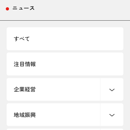
ニュース
採用情報
アクセス
すべて
所信
注目情報
企業経営
地域振興
創業
知的財産
販路開拓・拡大
デジタル化・DX推進