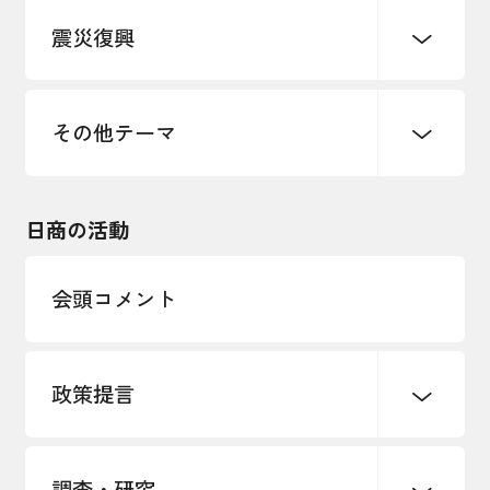
震災復興
事業承継・引継ぎ支援
まちづくり
観光振興
ものづくり
価格転嫁・取引適正化
税制
地域ブランド
その他地域振興
雇用・労働・人材確保
その他テーマ
令和６年能登半島地震関連
エネルギー・環境
輸入・輸出
東日本大震災関連
海外展開
その他中小企業経営
日商の活動
インボイス制度
多様な人材の活躍推進
会頭コメント
各種制度・助成金
パートナーシップ構築宣言
政策提言
海外情報レポート
経済ミッション
海外展開イニシアティブ
調査・研究