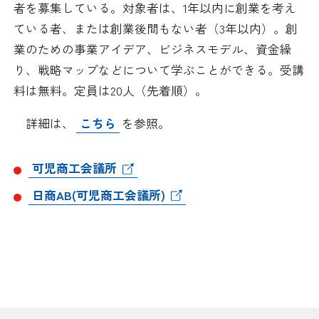
者を募集している。対象者は、1年以内に創業を考え
日本商工会議所とは
検定試験
ている者、または創業後間もない者（3年以内）。創
調査・研究
業のための事業アイデア、ビジネスモデル、資金繰
組織概要
ビジネス交流
り、戦略マップなどについて学ぶことができる。受講
料は無料。定員は20人（先着順）。
役員紹介
海外ビジネス・貿易証明
詳細は、
こちら
を参照。
日商のあゆみ
情報提供・広報
可児商工会議所
委員会・専門委員会
その他サービス
日商AB(可児商工会議所)
青年部・女性会
日商創立100周年宣言
情報公開