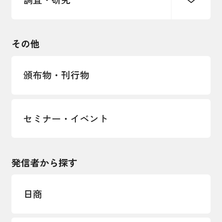
中小企業経営
雇用・労働・社会保障
安全保障貿易管理・技術流出防止に関す
るコラム
観光振興・まちづくり
輸出管理体制構築支援
国土強靭化・社会基盤整備・震災復興
その他
LOBO調査
その他調査
経営者保証に関するガイドライン
頒布物・刊行物
セミナー・イベント
発信者から探す
日商