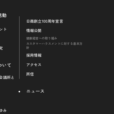
活動
日商創立100周年宣言
ント
情報公開
健康経営への取り組み
カスタマーハラスメントに対する基本方
究
針
採用情報
ついて
アクセス
所信
会議所と
ニュース
ゆみ