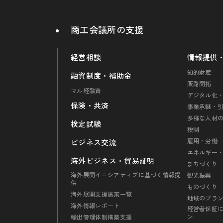
商工会議所の支援
経営相談
情報提供
知的財産
融資制度・補助金
販路開拓
マル経融資
デジタル化・
保険・共済
事業承継・
多様な人材
検定試験
税制
雇用・労働
ビジネス交流
エネルギー
海外ビジネス・貿易証明
まちづくり
海外展開イニシアティブに基づく情報提
観光振興
供
ものづくり
海外展開支援施策一覧
地域のブラ
海外情報レポート
経営者保証
ン
輸出管理体制構築支援