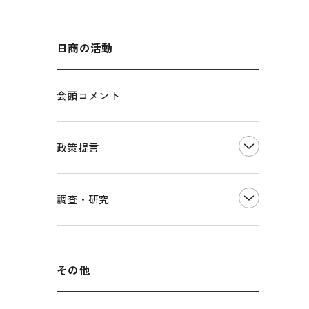
エネルギー・環境
輸入・輸出
インボイス制度
海外展開
その他中小企業経営
多様な人材の活躍推進
日商の活動
各種制度・助成金
パートナーシップ構築宣言
会頭コメント
海外情報レポート
経済ミッション
海外展開イニシアティブ
政策提言
安全保障貿易管理・技術流出防止に関す
るコラム
中小企業経営
調査・研究
輸出管理体制構築支援
雇用・労働・社会保障
経営者保証に関するガイドライン
観光振興・まちづくり
LOBO調査
その他調査
国土強靭化・社会基盤整備・震災復興
その他