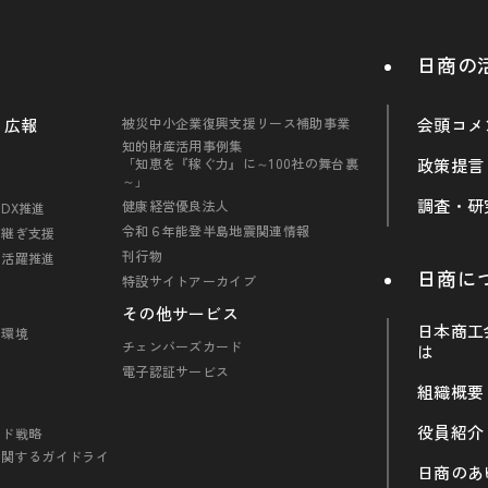
日商の
・広報
被災中小企業復興支援リース補助事業
会頭コメ
知的財産活用事例集
「知恵を『稼ぐ力』に～100社の舞台裏
政策提言
～」
調査・研
健康経営優良法人
DX推進
令和６年能登半島地震関連情報
引継ぎ支援
刊行物
の活躍推進
日商に
特設サイトアーカイブ
その他サービス
日本商工
・環境
チェンバーズカード
は
電子認証サービス
組織概要
役員紹介
ンド戦略
に関するガイドライ
日商のあ