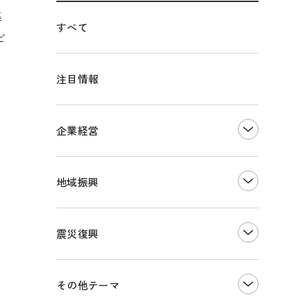
集
すべて
ビ
注目情報
企業経営
創業
知的財産
地域振興
販路開拓・拡大
デジタル化・DX推進
まちづくり
観光振興
震災復興
事業承継・引継ぎ支援
ものづくり
地域ブランド
価格転嫁・取引適正化
税制
その他地域振興
令和６年能登半島地震関連
その他テーマ
雇用・労働・人材確保
東日本大震災関連