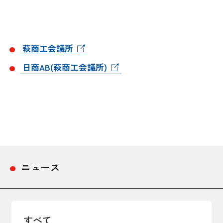
採用情報
アクセス
萩商工会議所
日商AB(萩商工会議所)
所信
ニュース
すべて