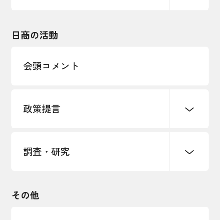
エネルギー・環境
輸入・輸出
東日本大震災関連
海外展開
その他中小企業経営
日商の活動
インボイス制度
多様な人材の活躍推進
会頭コメント
各種制度・助成金
パートナーシップ構築宣言
政策提言
海外情報レポート
経済ミッション
海外展開イニシアティブ
調査・研究
中小企業経営
雇用・労働・社会保障
安全保障貿易管理・技術流出防止に関す
るコラム
観光振興・まちづくり
輸出管理体制構築支援
国土強靭化・社会基盤整備・震災復興
その他
LOBO調査
その他調査
経営者保証に関するガイドライン