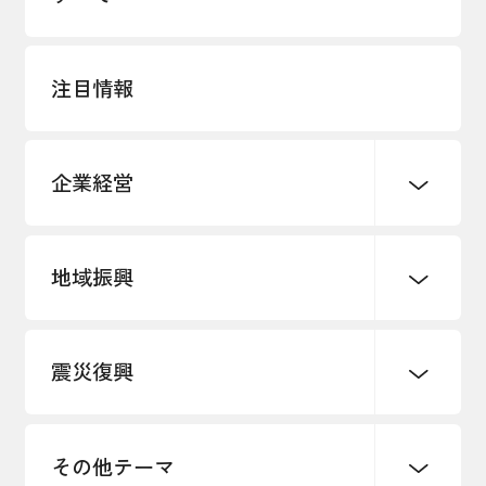
注目情報
企業経営
地域振興
創業
知的財産
販路開拓・拡大
デジタル化・DX推進
震災復興
事業承継・引継ぎ支援
まちづくり
観光振興
ものづくり
価格転嫁・取引適正化
税制
地域ブランド
その他地域振興
雇用・労働・人材確保
その他テーマ
令和６年能登半島地震関連