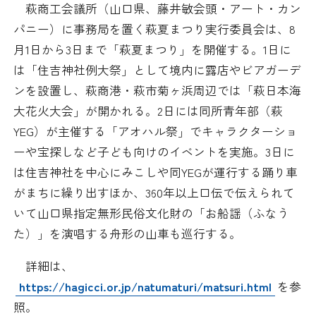
萩商工会議所（山口県、藤井敏会頭・アート・カン
日本商工会議所とは
検定試験
パニー）に事務局を置く萩夏まつり実行委員会は、8
調査・研究
月1日から3日まで「萩夏まつり」を開催する。1日に
組織概要
ビジネス交流
は「住吉神社例大祭」として境内に露店やビアガーデ
ンを設置し、萩商港・萩市菊ヶ浜周辺では「萩日本海
役員紹介
海外ビジネス・貿易証明
大花火大会」が開かれる。2日には同所青年部（萩
YEG）が主催する「アオハル祭」でキャラクターショ
日商のあゆみ
情報提供・広報
ーや宝探しなど子ども向けのイベントを実施。3日に
は住吉神社を中心にみこしや同YEGが運行する踊り車
委員会・専門委員会
その他サービス
がまちに繰り出すほか、360年以上口伝で伝えられて
いて山口県指定無形民俗文化財の「お船謡（ふなう
青年部・女性会
た）」を演唱する舟形の山車も巡行する。
日商創立100周年宣言
詳細は、
https://hagicci.or.jp/natumaturi/matsuri.html
を参
情報公開
照。