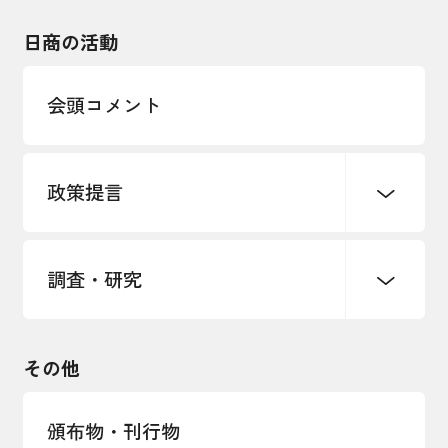
海外展開
その他中小企業経営
日商の活動
インボイス制度
多様な人材の活躍推進
会頭コメント
各種制度・助成金
パートナーシップ構築宣言
政策提言
海外情報レポート
経済ミッション
海外展開イニシアティブ
調査・研究
中小企業経営
雇用・労働・社会保障
安全保障貿易管理・技術流出防止に関す
るコラム
観光振興・まちづくり
輸出管理体制構築支援
国土強靭化・社会基盤整備・震災復興
その他
LOBO調査
その他調査
経営者保証に関するガイドライン
頒布物・刊行物