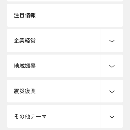
注目情報
企業経営
地域振興
創業
知的財産
販路開拓・拡大
デジタル化・DX推進
震災復興
事業承継・引継ぎ支援
まちづくり
観光振興
ものづくり
価格転嫁・取引適正化
税制
地域ブランド
その他地域振興
雇用・労働・人材確保
その他テーマ
令和６年能登半島地震関連
エネルギー・環境
輸入・輸出
東日本大震災関連