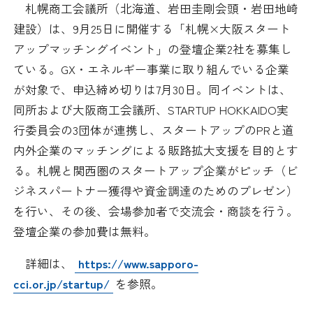
札幌商工会議所（北海道、岩田圭剛会頭・岩田地崎
日本商工会議所とは
検定試験
建設）は、9月25日に開催する「札幌×大阪スタート
調査・研究
アップマッチングイベント」の登壇企業2社を募集し
組織概要
ビジネス交流
ている。GX・エネルギー事業に取り組んでいる企業
が対象で、申込締め切りは7月30日。同イベントは、
役員紹介
海外ビジネス・貿易証明
同所および大阪商工会議所、STARTUP HOKKAIDO実
行委員会の3団体が連携し、スタートアップのPRと道
日商のあゆみ
情報提供・広報
内外企業のマッチングによる販路拡大支援を目的とす
る。札幌と関西圏のスタートアップ企業がピッチ（ビ
委員会・専門委員会
その他サービス
ジネスパートナー獲得や資金調達のためのプレゼン）
を行い、その後、会場参加者で交流会・商談を行う。
青年部・女性会
登壇企業の参加費は無料。
日商創立100周年宣言
詳細は、
https://www.sapporo-
cci.or.jp/startup/
を参照。
情報公開