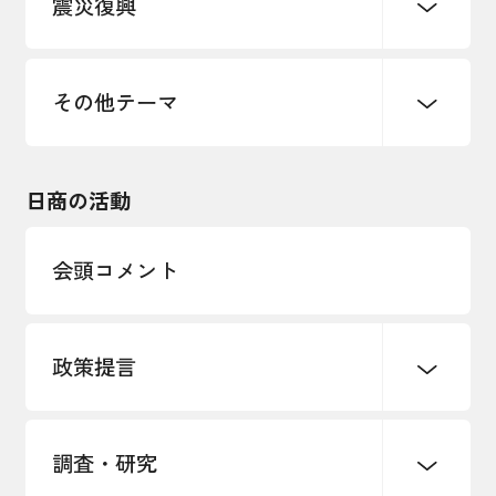
震災復興
事業承継・引継ぎ支援
まちづくり
観光振興
ものづくり
価格転嫁・取引適正化
税制
地域ブランド
その他地域振興
雇用・労働・人材確保
その他テーマ
令和６年能登半島地震関連
エネルギー・環境
輸入・輸出
東日本大震災関連
海外展開
その他中小企業経営
日商の活動
インボイス制度
多様な人材の活躍推進
会頭コメント
各種制度・助成金
パートナーシップ構築宣言
政策提言
海外情報レポート
経済ミッション
海外展開イニシアティブ
調査・研究
中小企業経営
雇用・労働・社会保障
安全保障貿易管理・技術流出防止に関す
るコラム