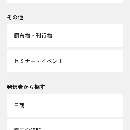
観光振興・まちづくり
輸出管理体制構築支援
国土強靭化・社会基盤整備・震災復興
その他
LOBO調査
その他調査
経営者保証に関するガイドライン
頒布物・刊行物
セミナー・イベント
発信者から探す
日商