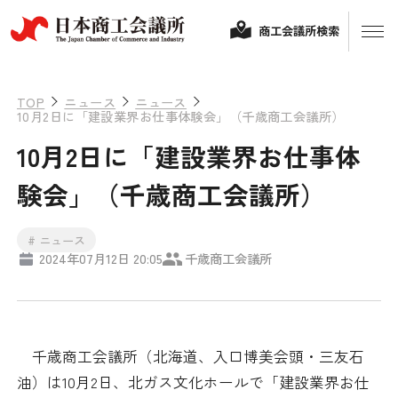
商工会議所検索
TOP
ニュース
ニュース
10月2日に「建設業界お仕事体験会」（千歳商工会議所）
10月2日に「建設業界お仕事体
験会」（千歳商工会議所）
# ニュース
2024年07月12日 20:05
千歳商工会議所
経営相談
融資制度・補助金
会頭コメント
千歳商工会議所（北海道、入口博美会頭・三友石
保険・共済
油）は10月2日、北ガス文化ホールで「建設業界お仕
政策提言