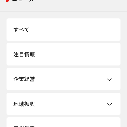
採用情報
アクセス
すべて
所信
注目情報
企業経営
地域振興
創業
知的財産
販路開拓・拡大
デジタル化・DX推進