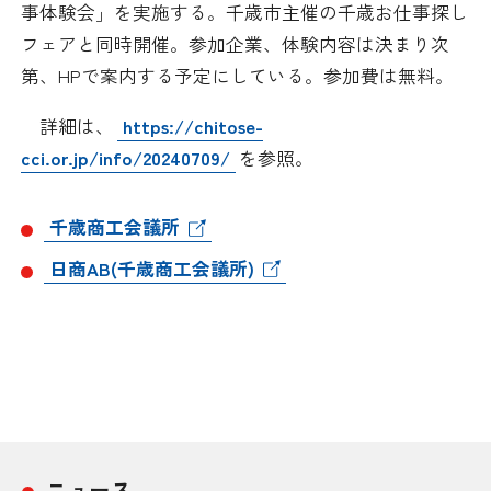
事体験会」を実施する。千歳市主催の千歳お仕事探し
日本商工会議所とは
検定試験
フェアと同時開催。参加企業、体験内容は決まり次
調査・研究
第、HPで案内する予定にしている。参加費は無料。
組織概要
ビジネス交流
詳細は、
https://chitose-
役員紹介
海外ビジネス・貿易証明
cci.or.jp/info/20240709/
を参照。
日商のあゆみ
情報提供・広報
千歳商工会議所
委員会・専門委員会
日商AB(千歳商工会議所)
その他サービス
青年部・女性会
日商創立100周年宣言
情報公開
ニュース