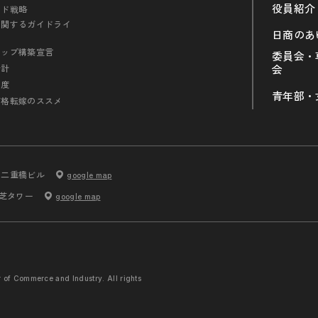
役員紹介
ンド戦略
に関するガイドライ
日商のあ
シップ構築宣言
委員会・
会計
会
制度
青年部・
価格転嫁のススメ
内二重橋ビル
google map
 芝タワー
google map
r of Commerce and
Industry. All rights