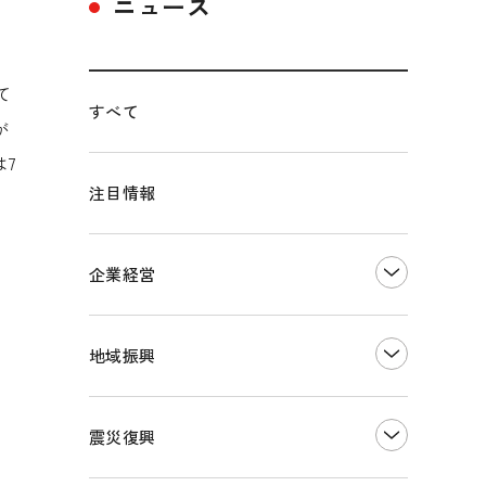
ニュース
て
すべて
が
は
7
注目情報
企業経営
創業
知的財産
地域振興
販路開拓・拡大
デジタル化・DX推進
まちづくり
観光振興
震災復興
事業承継・引継ぎ支援
ものづくり
地域ブランド