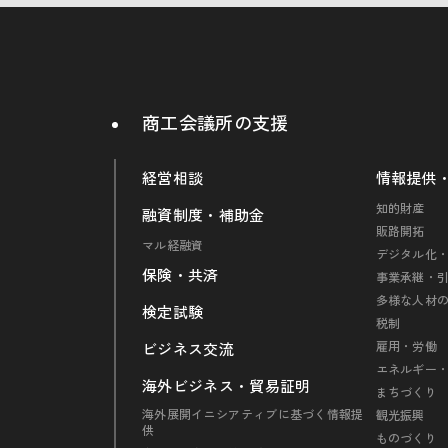
商工会議所の支援
経営相談
情報提供
知的財産
融資制度・補助金
販路開拓
マル経融資
デジタル化・
保険・共済
事業承継・
多様な人材
検定試験
税制
雇用・労働
ビジネス交流
エネルギー
海外ビジネス・貿易証明
まちづくり
海外展開イニシアティブに基づく情報提
観光振興
供
ものづくり