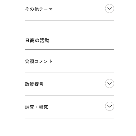
価格転嫁・取引適正化
税制
その他地域振興
令和６年能登半島地震関連
その他テーマ
雇用・労働・人材確保
東日本大震災関連
エネルギー・環境
輸入・輸出
インボイス制度
海外展開
その他中小企業経営
多様な人材の活躍推進
日商の活動
各種制度・助成金
パートナーシップ構築宣言
会頭コメント
海外情報レポート
経済ミッション
海外展開イニシアティブ
政策提言
安全保障貿易管理・技術流出防止に関す
るコラム
中小企業経営
調査・研究
輸出管理体制構築支援
雇用・労働・社会保障
経営者保証に関するガイドライン
観光振興・まちづくり
LOBO調査
その他調査
国土強靭化・社会基盤整備・震災復興