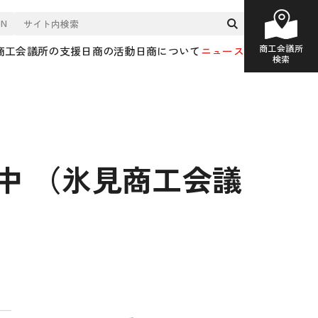
EN
商工会議所
商工会議所の支援
日商の活動
日商について
ニュース
検索
集中 （氷見商工会議