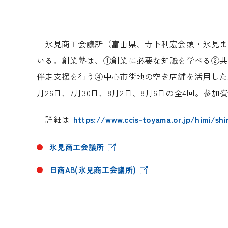
氷見商工会議所（富山県、寺下利宏会頭・氷見ま
いる。創業塾は、①創業に必要な知識を学べる②共
伴走支援を行う④中心市街地の空き店舗を活用した
月
26
日、
7
月
30
日、
8
月
2
日、
8
月
6
日の全
4
回。参加
詳細は
https://www.ccis-toyama.or.jp/himi/sh
氷見商工会議所
日商AB(氷見商工会議所)