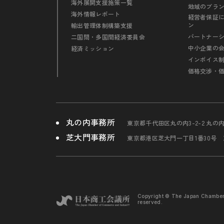
海外展開支援施策一覧
地域のブラ
海外情報レポート
経営者保証
ン
輸出管理体制構築支援
パートナー
二国間・多国間経済委員会
中小企業の
経済ミッション
インボイス
価格交渉・
丸の内事務所
東京都千代田区丸の内3-2-2 丸の
芝大門事務所
東京都港区芝大門一丁目1番30号
Copyright © The Japan Chambe
reserved.