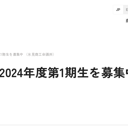
JP
度第1期生を募集中 （氷見商工会議所）
2024年度第1期生を募