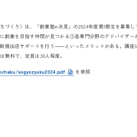
ちづくり）は、「創業塾
in
氷見」の
2024
年度第
1
期生を募集し
に創業を目指す仲間が見つかる③各専門分野のアドバイザー
新規出店サポートを行う――といったメリットがある。講座
費は無料で、定員は
30
人程度。
inchaku/sogyozyuku2024.pdf
を参照