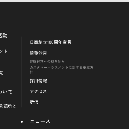
活動
日商創立100周年宣言
ント
情報公開
健康経営への取り組み
カスタマーハラスメントに対する基本方
究
針
採用情報
ついて
アクセス
所信
会議所と
ニュース