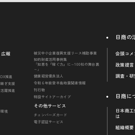
日商の
・広報
被災中小企業復興支援リース補助事業
会頭コメ
知的財産活用事例集
「知恵を『稼ぐ力』に～100社の舞台裏
政策提言
～」
調査・研
健康経営優良法人
DX推進
令和６年能登半島地震関連情報
引継ぎ支援
刊行物
の活躍推進
日商に
特設サイトアーカイブ
その他サービス
日本商工
・環境
チェンバーズカード
は
電子認証サービス
組織概要