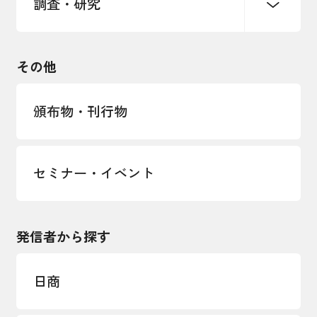
調査・研究
中小企業経営
雇用・労働・社会保障
安全保障貿易管理・技術流出防止に関す
るコラム
観光振興・まちづくり
輸出管理体制構築支援
国土強靭化・社会基盤整備・震災復興
その他
LOBO調査
その他調査
経営者保証に関するガイドライン
頒布物・刊行物
セミナー・イベント
発信者から探す
日商