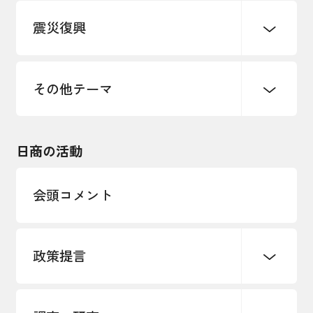
震災復興
事業承継・引継ぎ支援
まちづくり
観光振興
ものづくり
価格転嫁・取引適正化
税制
地域ブランド
その他地域振興
雇用・労働・人材確保
その他テーマ
令和６年能登半島地震関連
エネルギー・環境
輸入・輸出
東日本大震災関連
海外展開
その他中小企業経営
日商の活動
インボイス制度
多様な人材の活躍推進
会頭コメント
各種制度・助成金
パートナーシップ構築宣言
政策提言
海外情報レポート
経済ミッション
海外展開イニシアティブ