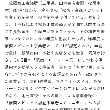
松阪商工会議所（三重県、田中善彦会頭・松阪木
日本商工会議所とは
検定試験
材）は7月1日から、今年度の「松阪・豪商スピリット
調査・研究
事業者認証制度」の申請を受け付けている。同制度
組織概要
ビジネス交流
は、江戸時代より松阪地域の商人が全国で活躍する豪
商を多数輩出した歴史があることから、その精神を未
役員紹介
海外ビジネス・貿易証明
来へつなぐために2023年度に創設したもの。昨年度は
豪商スピリット事業者として7社が認定された。申請
日商のあゆみ
情報提供・広報
対象は、松阪市内に本社や支店などを置き、同所が指
定する6項目の「豪商スピリット宣言」にまつわる活
委員会・専門委員会
その他サービス
動内容を提示できる事業者。審査は「産官学民」から
各2人ずつの有識者による書類審査を行う。認証され
青年部・女性会
た事業者は、同所HP掲載、マスコミへのＰＲ、認証
日商創立100周年宣言
マークの使用など企業イメージの向上につながるだけ
でなく、地元高校生からの取材による事業者紹介、
情報公開
「豪商スピリット認証事業者コミュニティ」への参
加、CSRやSDGs支援のための専門家派遣が受けられ