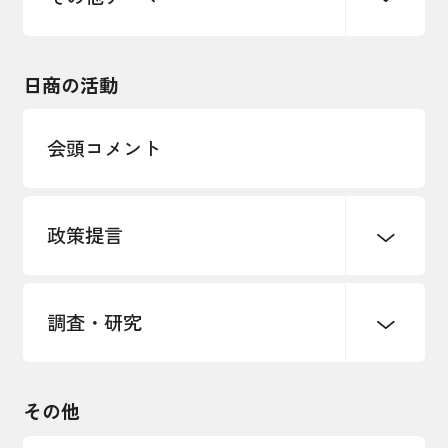
令和６年能登半島地震関連
エネルギー・環境
輸入・輸出
東日本大震災関連
海外展開
その他中小企業経営
日商の活動
インボイス制度
多様な人材の活躍推進
会頭コメント
各種制度・助成金
パートナーシップ構築宣言
政策提言
海外情報レポート
経済ミッション
海外展開イニシアティブ
調査・研究
中小企業経営
雇用・労働・社会保障
安全保障貿易管理・技術流出防止に関す
るコラム
観光振興・まちづくり
輸出管理体制構築支援
国土強靭化・社会基盤整備・震災復興
その他
LOBO調査
その他調査
経営者保証に関するガイドライン