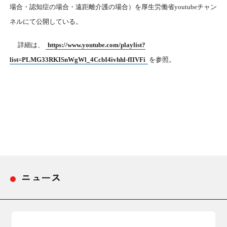
日本商工会議所とは
場合・認知症の場合・遠距離介護の場合）を厚生労働省
youtube
チャン
検定試験
ネルにて公開している。
調査・研究
組織概要
ビジネス交流
詳細は、
https://www.youtube.com/playlist?
list=PLMG33RKISnWgWl_4CcbI4ivhhl-fIIVFi
を参照。
役員紹介
海外ビジネス・貿易証明
日商のあゆみ
情報提供・広報
委員会・専門委員会
その他サービス
青年部・女性会
ニュース
日商創立100周年宣言
情報公開