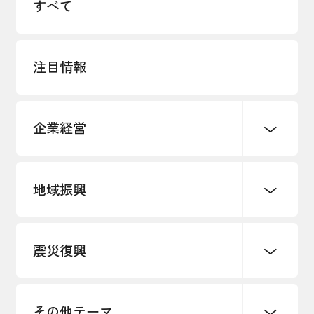
すべて
採用情報
アクセス
注目情報
所信
企業経営
地域振興
創業
知的財産
販路開拓・拡大
デジタル化・DX推進
震災復興
事業承継・引継ぎ支援
まちづくり
観光振興
ものづくり
価格転嫁・取引適正化
税制
地域ブランド
その他地域振興
雇用・労働・人材確保
その他テーマ