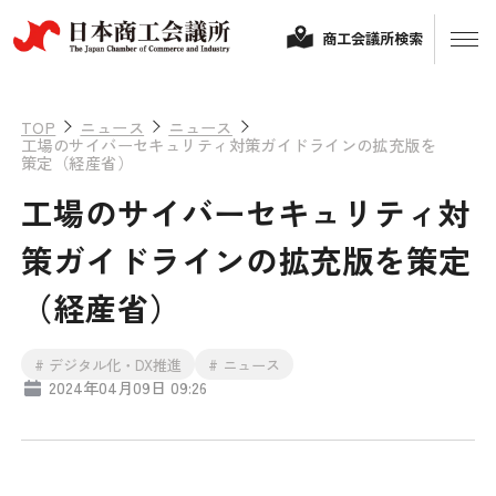
商工会議所検索
TOP
ニュース
ニュース
工場のサイバーセキュリティ対策ガイドラインの拡充版を
策定（経産省）
工場のサイバーセキュリティ対
策ガイドラインの拡充版を策定
（経産省）
経営相談
# デジタル化・DX推進
# ニュース
2024年04月09日 09:26
融資制度・補助金
会頭コメント
保険・共済
政策提言