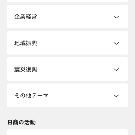
企業経営
地域振興
創業
知的財産
販路開拓・拡大
デジタル化・DX推進
震災復興
事業承継・引継ぎ支援
まちづくり
観光振興
ものづくり
価格転嫁・取引適正化
税制
地域ブランド
その他地域振興
雇用・労働・人材確保
その他テーマ
令和６年能登半島地震関連
エネルギー・環境
輸入・輸出
東日本大震災関連
海外展開
その他中小企業経営
日商の活動
インボイス制度