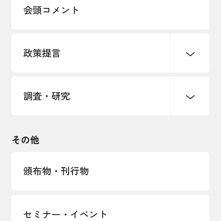
多様な人材の活躍推進
会頭コメント
各種制度・助成金
パートナーシップ構築宣言
政策提言
海外情報レポート
経済ミッション
海外展開イニシアティブ
調査・研究
中小企業経営
雇用・労働・社会保障
安全保障貿易管理・技術流出防止に関す
るコラム
観光振興・まちづくり
輸出管理体制構築支援
国土強靭化・社会基盤整備・震災復興
その他
LOBO調査
その他調査
経営者保証に関するガイドライン
頒布物・刊行物
セミナー・イベント