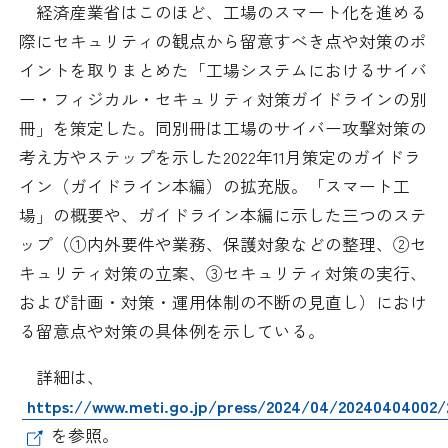
経済産業省はこのほど、工場のスマート化を進める
日本商工会議所とは
検定試験
際にセキュリティの観点から留意すべき点や対策のポ
調査・研究
イントを取りまとめた「工場システムにおけるサイバ
組織概要
ビジネス交流
ー・フィジカル・セキュリティ対策ガイドラインの別
冊」を策定した。同別冊は工場のサイバー攻撃対策の
役員紹介
海外ビジネス・貿易証明
考え方やステップを示した2022年11月策定のガイドラ
イン（ガイドライン本編）の拡充版。「スマート工
日商のあゆみ
情報提供・広報
場」の概要や、ガイドライン本編に示した三つのステ
ップ（①内外要件や業務、保護対象などの整理、②セ
委員会・専門委員会
その他サービス
キュリティ対策の立案、③セキュリティ対策の実行、
および計画・対策・運用体制の不断の見直し）におけ
青年部・女性会
る留意点や対策の具体例を示している。
日商創立100周年宣言
詳細は、
https://www.meti.go.jp/press/2024/04/20240404002/
情報公開
を参照。