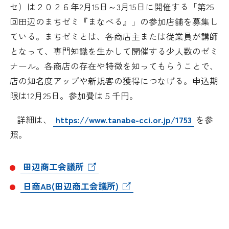
日本商工会議所とは
セ）は２０２６年
2
月
15
日～
3
月
15
日に開催する「第
25
検定試験
回田辺のまちゼミ『まなべる』」の参加店舗を募集し
調査・研究
組織概要
ている。まちゼミとは、各商店主または従業員が講師
ビジネス交流
となって、専門知識を生かして開催する少人数のゼミ
役員紹介
ナール。各商店の存在や特徴を知ってもらうことで、
海外ビジネス・貿易証明
店の知名度アップや新規客の獲得につなげる。申込期
日商のあゆみ
限は
12
月
25
日。参加費は５千円。
情報提供・広報
詳細は、
https://www.tanabe-cci.or.jp/1753
を参
委員会・専門委員会
その他サービス
照。
青年部・女性会
田辺商工会議所
日商創立100周年宣言
日商AB(田辺商工会議所)
情報公開