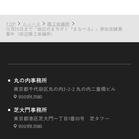
TOP
ニュース
商工会議所
12月25日まで「田辺のまちゼミ『まなべる』」参加店舗募
集中（田辺商工会議所）
丸の内事務所
東京都千代田区丸の内3-2-2 丸の内二重橋ビル
google map
芝大門事務所
東京都港区芝大門一丁目1番30号 芝タワー
google map