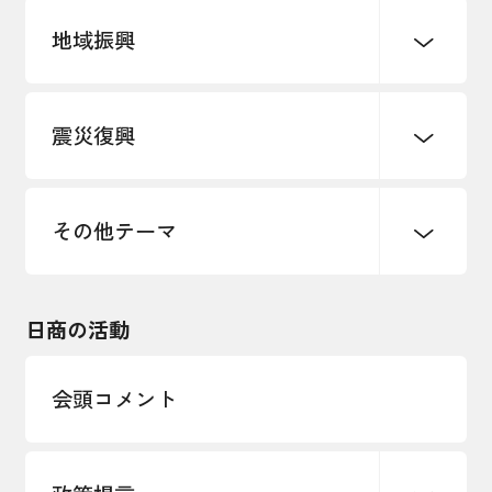
地域振興
創業
知的財産
販路開拓・拡大
デジタル化・DX推進
震災復興
事業承継・引継ぎ支援
まちづくり
観光振興
ものづくり
価格転嫁・取引適正化
税制
地域ブランド
その他地域振興
雇用・労働・人材確保
その他テーマ
令和６年能登半島地震関連
エネルギー・環境
輸入・輸出
東日本大震災関連
海外展開
その他中小企業経営
日商の活動
インボイス制度
多様な人材の活躍推進
会頭コメント
各種制度・助成金
パートナーシップ構築宣言