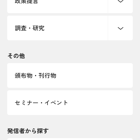
政策提言
海外情報レポート
経済ミッション
海外展開イニシアティブ
調査・研究
中小企業経営
雇用・労働・社会保障
安全保障貿易管理・技術流出防止に関す
るコラム
観光振興・まちづくり
輸出管理体制構築支援
国土強靭化・社会基盤整備・震災復興
その他
LOBO調査
その他調査
経営者保証に関するガイドライン
頒布物・刊行物
セミナー・イベント
発信者から探す