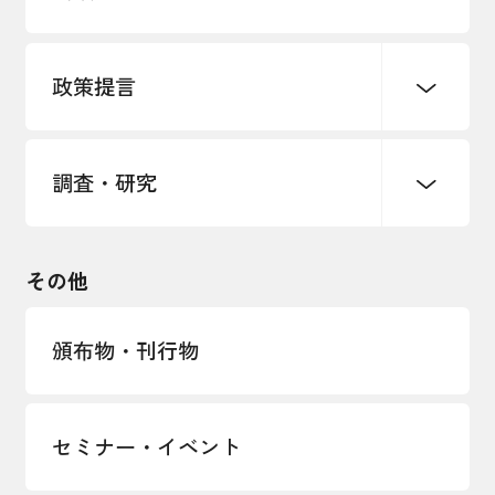
各種制度・助成金
パートナーシップ構築宣言
政策提言
海外情報レポート
経済ミッション
海外展開イニシアティブ
調査・研究
中小企業経営
雇用・労働・社会保障
安全保障貿易管理・技術流出防止に関す
るコラム
観光振興・まちづくり
輸出管理体制構築支援
国土強靭化・社会基盤整備・震災復興
その他
LOBO調査
その他調査
経営者保証に関するガイドライン
頒布物・刊行物
セミナー・イベント