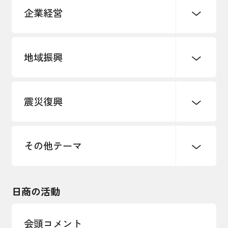
企業経営
地域振興
創業
知的財産
販路開拓・拡大
デジタル化・DX推進
震災復興
事業承継・引継ぎ支援
まちづくり
観光振興
ものづくり
価格転嫁・取引適正化
税制
地域ブランド
その他地域振興
雇用・労働・人材確保
その他テーマ
令和６年能登半島地震関連
エネルギー・環境
輸入・輸出
東日本大震災関連
海外展開
その他中小企業経営
日商の活動
インボイス制度
多様な人材の活躍推進
会頭コメント