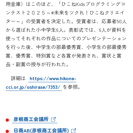
日本商工会議所とは
用金庫）はこのほど、「ひこねKidsプログラミングコ
検定試験
ンテスト２０２５～#未来をツクれ！ひこねクリエイ
調査・研究
組織概要
ター～」の受賞者を決定した。受賞者は、応募者50人
ビジネス交流
から選ばれた小中学生6人。表彰式では、6人が資料を
役員紹介
使ってそれぞれの作品についてのプレゼンテーション
海外ビジネス・貿易証明
を行った後、中学生の部最優秀賞、小学生の部最優秀
日商のあゆみ
賞、優秀賞、特別賞など各賞が発表され、賞状と賞
情報提供・広報
品・副賞の授与が行われた。
委員会・専門委員会
その他サービス
詳細は
https://www.hikone-
cci.or.jp/oshirase/7353/
を参照。
青年部・女性会
日商創立100周年宣言
彦根商工会議所
情報公開
日商AB(彦根商工会議所)