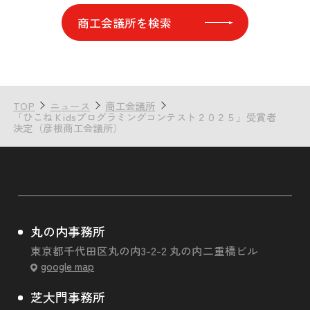
商工会議所を検索
TOP
ニュース
商工会議所
「ひこねＫidsプログラミングコンテスト２０２５」受賞者
決定（彦根商工会議所）
丸の内事務所
東京都千代田区丸の内3-2-2 丸の内二重橋ビル
google map
芝大門事務所