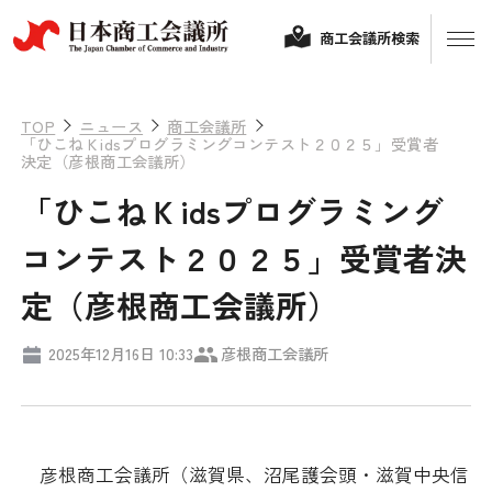
商工会議所検索
TOP
ニュース
商工会議所
「ひこねＫidsプログラミングコンテスト２０２５」受賞者
決定（彦根商工会議所）
「ひこねＫidsプログラミング
コンテスト２０２５」受賞者決
定（彦根商工会議所）
経営相談
2025年12月16日 10:33
彦根商工会議所
融資制度・補助金
会頭コメント
保険・共済
彦根商工会議所（滋賀県、沼尾護会頭・滋賀中央信
政策提言