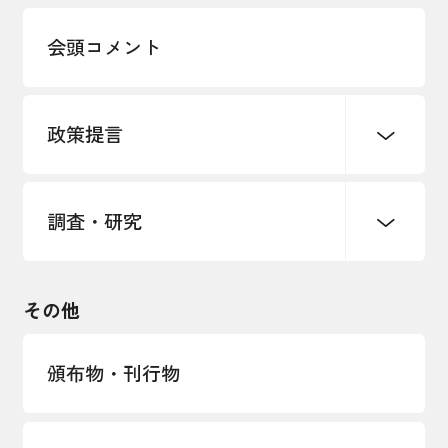
多様な人材の活躍推進
会頭コメント
各種制度・助成金
パートナーシップ構築宣言
政策提言
海外情報レポート
経済ミッション
海外展開イニシアティブ
調査・研究
中小企業経営
雇用・労働・社会保障
安全保障貿易管理・技術流出防止に関す
るコラム
観光振興・まちづくり
輸出管理体制構築支援
国土強靭化・社会基盤整備・震災復興
その他
LOBO調査
その他調査
経営者保証に関するガイドライン
頒布物・刊行物