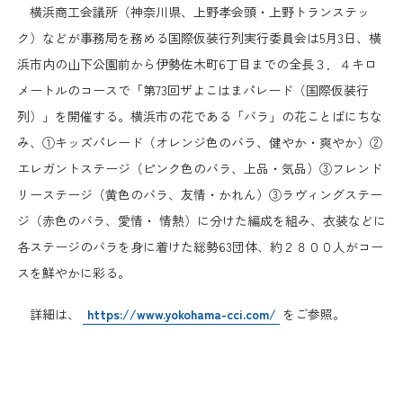
日本商工会議所とは
横浜商工会議所（神奈川県、上野孝会頭・上野トランステッ
検定試験
ク）などが事務局を務める国際仮装行列実行委員会は5月3日、横
調査・研究
組織概要
浜市内の山下公園前から伊勢佐木町6丁目までの全長３．４キロ
ビジネス交流
メートルのコースで「第73回ザよこはまパレード（国際仮装行
役員紹介
列）」を開催する。横浜市の花である「バラ」の花ことばにちな
海外ビジネス・貿易証明
み、①キッズパレード（オレンジ色のバラ、健やか・爽やか）②
日商のあゆみ
エレガントステージ（ピンク色のバラ、上品・気品）③フレンド
情報提供・広報
リーステージ（黄色のバラ、友情・かれん）③ラヴィングステー
委員会・専門委員会
ジ（赤色のバラ、愛情・ 情熱）に分けた編成を組み、衣装などに
その他サービス
各ステージのバラを身に着けた総勢63団体、約２８００人がコー
青年部・女性会
スを鮮やかに彩る。
詳細は、
https://www.yokohama-cci.com/
をご参照。
日商創立100周年宣言
情報公開