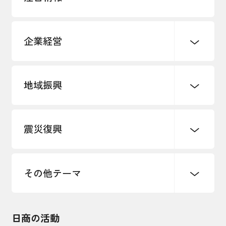
企業経営
地域振興
創業
知的財産
販路開拓・拡大
デジタル化・DX推進
震災復興
事業承継・引継ぎ支援
まちづくり
観光振興
ものづくり
価格転嫁・取引適正化
税制
地域ブランド
その他地域振興
雇用・労働・人材確保
その他テーマ
令和６年能登半島地震関連
エネルギー・環境
輸入・輸出
東日本大震災関連
海外展開
その他中小企業経営
日商の活動
インボイス制度