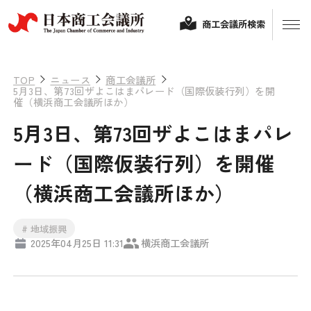
商工会議所検索
TOP
ニュース
商工会議所
5月3日、第73回ザよこはまパレード（国際仮装行列）を開
催（横浜商工会議所ほか）
5月3日、第73回ザよこはまパレ
ード（国際仮装行列）を開催
（横浜商工会議所ほか）
経営相談
# 地域振興
2025年04月25日 11:31
横浜商工会議所
融資制度・補助金
会頭コメント
保険・共済
政策提言