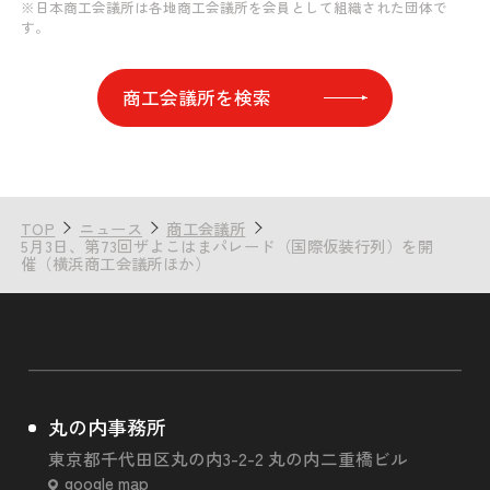
※日本商工会議所は各地商工会議所を会員として組織された団体で
す。
商工会議所を検索
TOP
ニュース
商工会議所
5月3日、第73回ザよこはまパレード（国際仮装行列）を開
催（横浜商工会議所ほか）
丸の内事務所
東京都千代田区丸の内3-2-2 丸の内二重橋ビル
google map